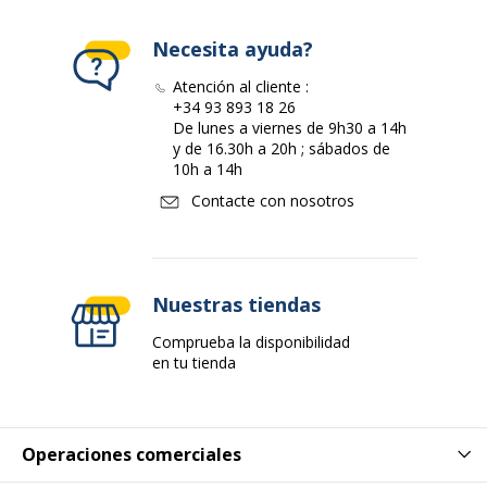
Material del colgador
Plástico
Necesita ayuda?
Material del producto
Tablero kraft
Atención al cliente :
+34 93 893 18 26
De lunes a viernes de 9h30 a 14h
En fichas
Sí
y de 16.30h a 20h ; sábados de
10h a 14h
Características generales
Características generales
Contacte con nosotros
Categoría de color
Naranja
Nuestras tiendas
Contenido del paquete
Inserciones de ficha
Comprueba la disponibilidad
Cantidad incluida
1
en tu tienda
Tipo de producto
Clasificador para colgar
Operaciones comerciales
Datos de identificación
Datos de identificación