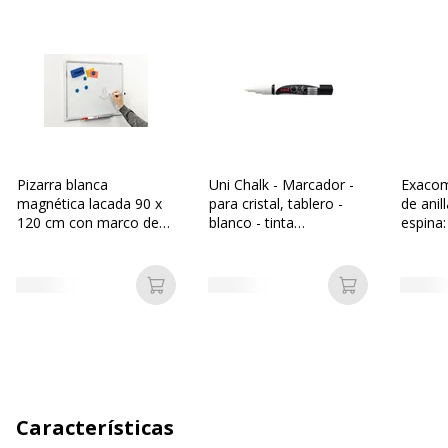
Pizarra blanca
Uni Chalk - Marcador -
Exacom
magnética lacada 90 x
para cristal, tablero -
de anil
120 cm con marco de
blanco - tinta
espina
aluminio
pigmentada al agua -
- capac
1.8-2.5 mm
blanco
Añadir a la cesta
Añadir a la c
Características