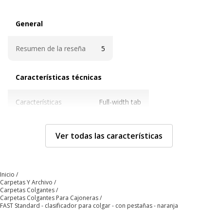
General
General
Resumen de la reseña
5
Características técnicas
Características técnicas
Características
Full-width tab
Color
Naranja
Ver todas las características
Peso del papel
220 g/m2
Inicio
Anchura del riel
330 mm
Carpetas Y Archivo
Carpetas Colgantes
Carpetas Colgantes Para Cajoneras
Anchura de la base
15 mm
FAST Standard - clasificador para colgar - con pestañas - naranja