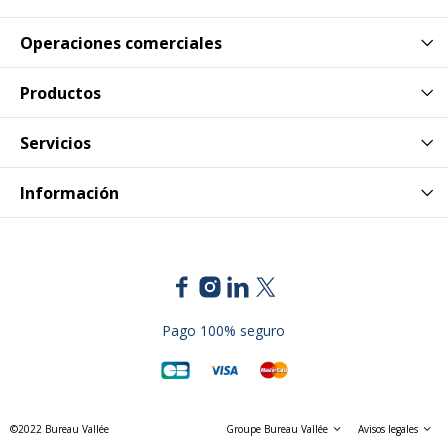
Base
Operaciones comerciales
Base
Productos
Color de base
Blanco
Servicios
Nº de patas
4
Información
Dimensiones y peso
Dimensiones y peso
Altura
73 cm
Anchura
140 cm
Pago 100% seguro
Peso del Producto
28.33 kg
Profundidad
80 cm
©2022 Bureau Vallée
Groupe Bureau Vallée
Avisos legales