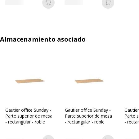
base
Añadir a la cesta
Añadir a la c
Almacenamiento asociado
Gautier office Sunday -
Gautier office Sunday -
Gautier
Parte superior de mesa
Parte superior de mesa
Parte 
- rectangular - roble
- rectangular - roble
- recta