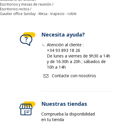
Escritorios y mesas de reunión
Material
Madera aglomerada
Escritorios rectos
Gautier office Sunday - Mesa - trapecio - roble
Acabado
Melamina
Necesita ayuda?
Forma
80 cm
Atención al cliente :
Datos de identificación
+34 93 893 18 26
Datos de identificación
De lunes a viernes de 9h30 a 14h
y de 16.30h a 20h ; sábados de
10h a 14h
Código de barras maestro
3483600495457
Contacte con nosotros
Marca
Gautier office
Referencia del fabricante
U02414
Nuestras tiendas
Características básicas
Comprueba la disponibilidad
Características básicas
en tu tienda
Tipo
Pie A