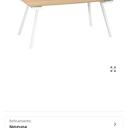
Mostra
Refinamiento
:
Ninguna