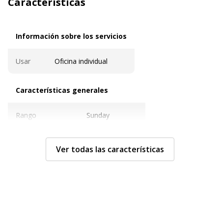
Características
Información sobre los servicios
Información sobre los servicios
Usar
Oficina individual
Características generales
Características generales
Rango
Sunday
Modelo
Pies de trapecio
Ver todas las características
Tipo de producto
Mesa
Tipo de oficina
Escritorio recto
Características ambientales
Características ambientales