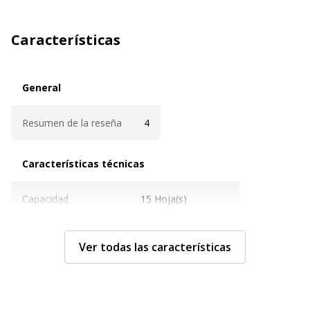
Características
General
General
Resumen de la reseña
4
Características técnicas
Características técnicas
Capacidad
15 Hoja(s)
Capacidad (mm)
300 mm
Ver todas las características
Material del producto
Metal, Plástico ABS
Características generales