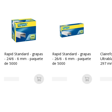
Rapid Standard - grapas
Rapid Standard - grapas
Clairef
- 24/6 - 6 mm - paquete
- 26/6 - 6 mm - paquete
Ultrabl
de 5000
de 5000
297 mm
250 hoj
normal
Añadir a la cesta
Añadir a la c