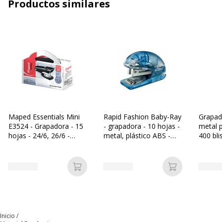
Características generales
Productos similares
Categoría de color
Negro
Funciones
Brazo largo
Cantidad incluida
1
Tipo de paquete
Caja
Maped Essentials Mini
Rapid Fashion Baby-Ray
Grapad
E3524 - Grapadora - 15
- grapadora - 10 hojas -
metal p
Tipo de producto
Grapadora
hojas - 24/6, 26/6 -
metal, plástico ABS -
400 bli
metal - negro
celeste
Datos de identificación
Datos de identificación
Añadir a la cesta
Añadir a la c
Código de barras
3457701030015,3701254702340
maestro
Marca
Wonday
Inicio