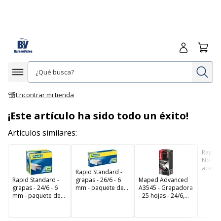
Iniciar sesió
Carrit
In
Afficher la navigation
Encontrar mi tienda
¡Este artículo ha sido todo un éxito!
Artículos similares:
Rapid 
No. 13
acero 
Rapid Standard -
- paqu
Rapid Standard -
grapas - 26/6 - 6
Maped Advanced
- par
grapas - 24/6 - 6
mm - paquete de
A3545 - Grapadora
R19E; 
mm - paquete de
5000
- 25 hojas - 24/6,
5000
26/6 - metal -
marrón topo