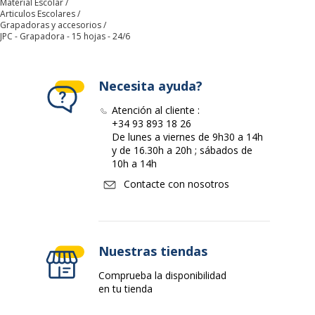
Material Escolar
Articulos Escolares
Grapadoras y accesorios
Referencia del
FAG300073
JPC - Grapadora - 15 hojas - 24/6
fabricante
Características ambientales
Características ambientales
Necesita ayuda?
Atención al cliente :
Impacto medioambiental
undefined kg CO2e
+34 93 893 18 26
De lunes a viernes de 9h30 a 14h
Varios
y de 16.30h a 20h ; sábados de
Varios
10h a 14h
Contacte con nosotros
Tamaño de grapa compatible
24/6, 26/6
Datos logísticos
Datos logísticos
Nuestras tiendas
Cantidad empaquetada
1
Comprueba la disponibilidad
en tu tienda