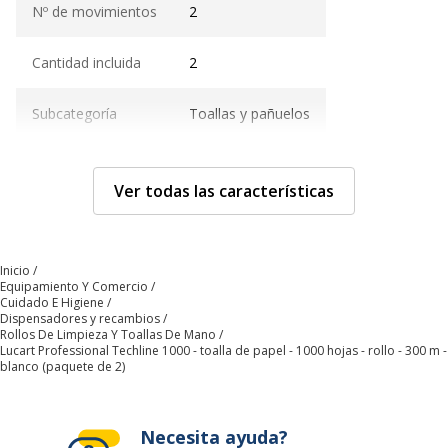
Nº de movimientos
2
Cantidad incluida
2
Subcategoría
Toallas y pañuelos
Tipo de plegado
Rollo
Ver todas las características
Tipo de producto
Toalla de papel
Características técnicas
Inicio
Características técnicas
Equipamiento Y Comercio
Cuidado E Higiene
Dispensadores y recambios
Color
Blanco
Rollos De Limpieza Y Toallas De Mano
Lucart Professional Techline 1000 - toalla de papel - 1000 hojas - rollo - 300 m -
blanco (paquete de 2)
Peso del papel
17.5 g/m2
Material del producto
Papel reciclado
Necesita ayuda?