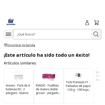
Iniciar sesió
Carrit
In
Afficher la navigation
Encontrar mi tienda
¡Este artículo ha sido todo un éxito!
Artículos similares:
Wizzy 
Toallit
limpiez
Tork Premium F1 -
desech
Inoveo - Pack de 6
EVADIS - Toallitas
Pañuelos de papel
cotton 
bobinas DC- 2
de manos doble
- 129 g - 100 hojas -
blanco
pliegues - blanco
grosor - plegado
blanco
en Z - 150 hojas -
paquete de 25