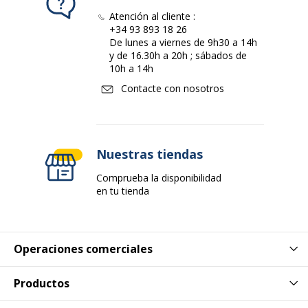
Atención al cliente :
Nº de hojas
1000.0000
+34 93 893 18 26
De lunes a viernes de 9h30 a 14h
Características ambientales
y de 16.30h a 20h ; sábados de
Características ambientales
10h a 14h
Contacte con nosotros
Ecolabel de la UE
Sí
Datos de identificación
Datos de identificación
Nuestras tiendas
Código de barras
3700008503493,2012346012713
Comprueba la disponibilidad
maestro
en tu tienda
Marca
Lucart
Operaciones comerciales
Referencia del
394019-1item
fabricante
Productos
Dimensiones y peso