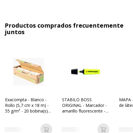
Productos comprados frecuentemente
juntos
Exacompta - Blanco -
STABILO BOSS
MAPA -
Rollo (5,7 cm x 18 m) -
ORIGINAL - Marcador -
de látex
55 g/m² - 20 bobina(s)
amarillo fluorescente -
papel para recibos
tinta al agua - 2-5 mm
Añadir a la cesta
Añadir a la c