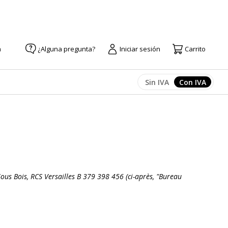
a
¿Alguna pregunta?
Iniciar sesión
Carrito
Sin IVA
Con IVA
Afficher les prix
Afficher l
Sous Bois, RCS Versailles B 379 398 456 (ci-après, "Bureau