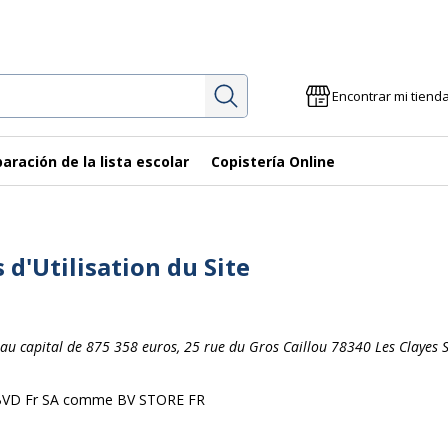
Investigación
Encontrar mi tiend
aración de la lista escolar
Copistería Online
d'Utilisation du Site
SA au capital de 875 358 euros, 25 rue du Gros Caillou 78340 Les Clayes 
 à BVD Fr SA comme BV STORE FR