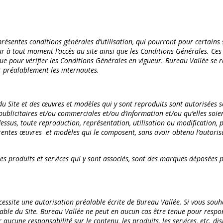
résentes conditions générales d’utilisation, qui pourront pour certains 
ur à tout moment l’accès au site ainsi que les Conditions Générales. Ces 
ue pour vérifier les Conditions Générales en vigueur. Bureau Vallée se r
er préalablement les internautes.
u Site et des œuvres et modèles qui y sont reproduits sont autorisées s
publicitaires et/ou commerciales et/ou d’information et/ou qu’elles soie
ci-dessus, toute reproduction, représentation, utilisation ou modification
fférentes œuvres et modèles qui le composent, sans avoir obtenu l’autoris
es produits et services qui y sont associés, sont des marques déposées p
écessite une autorisation préalable écrite de Bureau Vallée. Si vous souh
le du Site. Bureau Vallée ne peut en aucun cas être tenue pour responsa
aucune responsabilité sur le contenu, les produits, les services, etc. disp