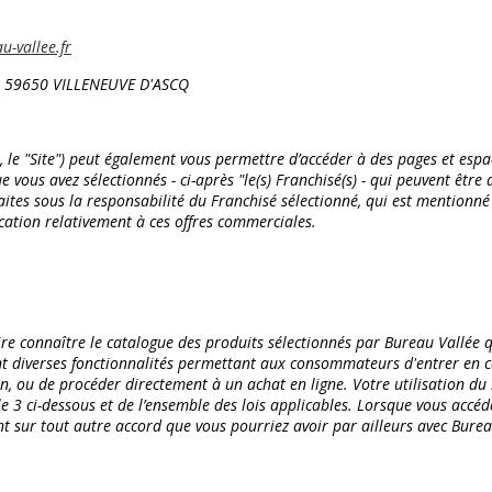
-vallee.fr
) - 59650 VILLENEUVE D'ASCQ
s, le "Site") peut également vous permettre d’accéder à des pages et e
ous avez sélectionnés - ci-après "le(s) Franchisé(s) - qui peuvent être 
tes sous la responsabilité du Franchisé sélectionné, qui est mentionné s
cation relativement à ces offres commerciales.
re connaître le catalogue des produits sélectionnés par Bureau Vallée 
nt diverses fonctionnalités permettant aux consommateurs d'entrer en co
n, ou de procéder directement à un achat en ligne. Votre utilisation du 
icle 3 ci-dessous et de l’ensemble des lois applicables. Lorsque vous accéde
ent sur tout autre accord que vous pourriez avoir par ailleurs avec Bu