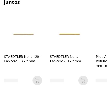
juntos
STAEDTLER Noris 120 -
STAEDTLER Noris -
Pilot V
Lapicero - B - 2 mm
Lapicero - H - 2 mm
Rotulad
mm - 
Añadir a la cesta
Añadir a la c