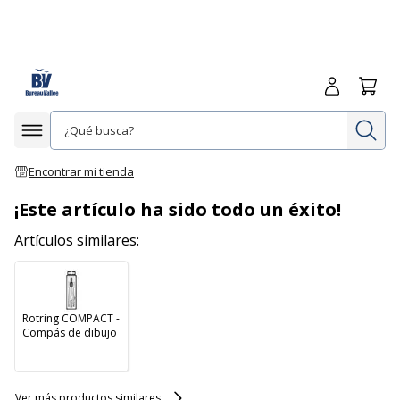
Iniciar sesió
Carrit
In
Afficher la navigation
Encontrar mi tienda
¡Este artículo ha sido todo un éxito!
Artículos similares:
Rotring COMPACT -
Compás de dibujo
Ver más productos similares