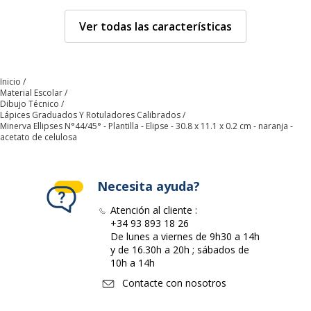
Características técnicas
Características técnicas
Ver todas las características
Detalles de la
45° a lo largo del eje de
plantilla
proyección
Inicio
Material Escolar
Material del
Acetato de celulosa
Dibujo Técnico
producto
Lápices Graduados Y Rotuladores Calibrados
Minerva Ellipses N°44/45° - Plantilla - Elipse - 30.8 x 11.1 x 0.2 cm - naranja -
acetato de celulosa
Temaño
30.8 x 11.1 x 0.2 cm
Tipo de plantilla
Elipse
Necesita ayuda?
Atención al cliente :
Datos de identificación
Datos de identificación
+34 93 893 18 26
De lunes a viernes de 9h30 a 14h
y de 16.30h a 20h ; sábados de
Código de barras maestro
3613000444506
10h a 14h
Contacte con nosotros
Marca
Minerva