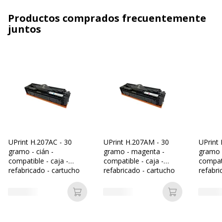
Productos comprados frecuentemente
juntos
UPrint H.207AC - 30
UPrint H.207AM - 30
UPrint 
gramo - cián -
gramo - magenta -
gramo -
compatible - caja -
compatible - caja -
compati
refabricado - cartucho
refabricado - cartucho
refabri
de tóner (alternativa
de tóner (alternativa
de tóne
para: HP 207A)
para: HP 207A)
para: 
Añadir a la cesta
Añadir a la c