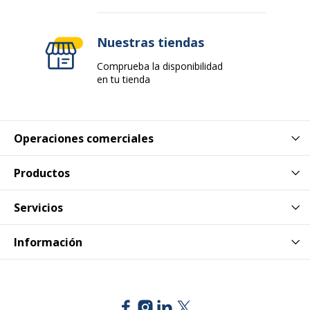
Datos de identificación
Datos de identificación
Nuestras tiendas
Comprueba la disponibilidad
Código de barras maestro
3613000010350
en tu tienda
Marca
Minerva
Operaciones comerciales
Referencia del fabricante
M79352402
Productos
Servicios
Información