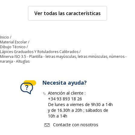
Características técnicas
Características técnicas
Ver todas las características
Material del
Altuglas
producto
Inicio
Material Escolar
Tamaño de letra de
3.5 mm
Dibujo Técnico
la plantilla
Lápices Graduados Y Rotuladores Calibrados
Minerva ISO 3.5 - Plantilla - letras mayúsculas, letras minúsculas, números -
naranja - Altuglas
Tipo de plantilla
Letras mayúsculas, letras
minúsculas, números
Necesita ayuda?
Información sobre los servicios
Información sobre los servicios
Atención al cliente :
+34 93 893 18 26
Descargo de
La imagen del producto
De lunes a viernes de 9h30 a 14h
responsabilidad sobre el
mostrado puede ser de
y de 16.30h a 20h ; sábados de
color de la imagen
otro color
10h a 14h
Contacte con nosotros
Cumplimiento de normas
ISO 3098/1