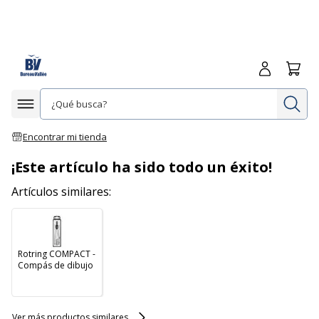
Iniciar sesió
Carrit
In
Afficher la navigation
Encontrar mi tienda
¡Este artículo ha sido todo un éxito!
Artículos similares:
Rotring COMPACT -
Compás de dibujo
Ver más productos similares