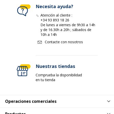
Necesita ayuda?
Color de escritura
Azul
Atención al cliente :
+34 93 893 18 26
Grosor de línea
Medio
De lunes a viernes de 9h30 a 14h
y de 16.30h a 20h ; sábados de
10h a 14h
Características
Clip metálico
Zona de agarre ergonómica
Contacte con nosotros
Forma de barril
Triangular
Nuestras tiendas
Material de la punta
Iridio
Comprueba la disponibilidad
Recargable
Sí
en tu tienda
Agarradero
Sí
Operaciones comerciales
Datos de identificación
Datos de identificación