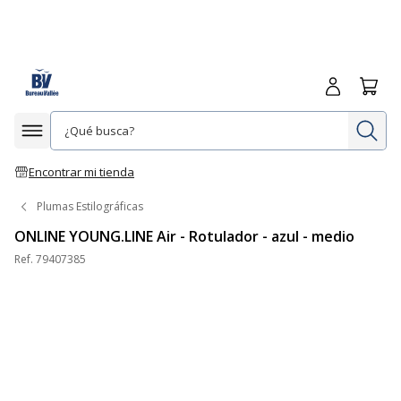
Iniciar sesió
Carrit
In
Afficher la navigation
Encontrar mi tienda
Plumas Estilográficas
ONLINE YOUNG.LINE Air - Rotulador - azul - medio
Ref.
79407385