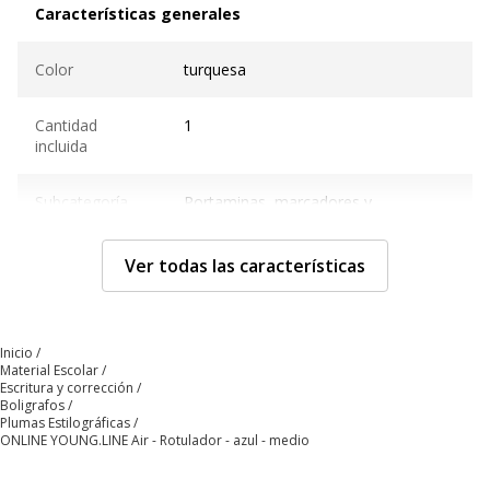
Características generales
Color
turquesa
Cantidad
1
incluida
Subcategoría
Portaminas, marcadores y
subrayadores
Ver todas las características
Tipo de
Rotulador
producto
Características técnicas
Inicio
Características técnicas
Material Escolar
Escritura y corrección
Boligrafos
Con tapa
Sí
Plumas Estilográficas
ONLINE YOUNG.LINE Air - Rotulador - azul - medio
Sujeción de bolsillo
Sí