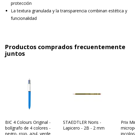
protección
La textura granulada y la transparencia combinan estética y
funcionalidad
Productos comprados frecuentemente
juntos
BIC 4 Colours Original -
STAEDTLER Noris -
Prix Mi
bolígrafo de 4 colores -
Lapicero - 2B - 2 mm
microp
negro, rojo, azul, verde
incolor