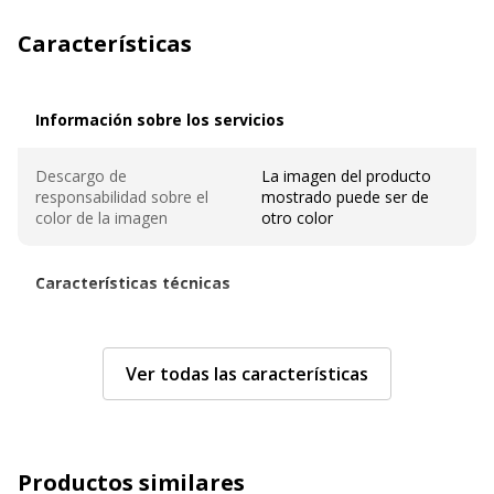
Características
Información sobre los servicios
Información sobre los servicios
Descargo de
La imagen del producto
responsabilidad sobre el
mostrado puede ser de
color de la imagen
otro color
Características técnicas
Características técnicas
Color
Disponible en diferentes
colores
Ver todas las características
Grosor del material
500 µm
Formato compatible
A4 (210 x 297 mm)
Productos similares