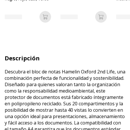
polipr
4/100 -
Añadir a la cesta
Añadir a la c
Descripción
Descubra el bloc de notas Hamelin Oxford 2nd Life, una
combinación perfecta de funcionalidad y sostenibilidad.
Diseñado para quienes valoran tanto la organización
como la responsabilidad medioambiental, este
protector de documentos está fabricado íntegramente
en polipropileno reciclado. Sus 20 compartimentos y la
posibilidad de mostrar hasta 40 vistas lo convierten en
una opción ideal para presentaciones, almacenamiento
y fácil acceso a los documentos. La compatibilidad con
el tamaño A4 garantiza que los documentos estándar