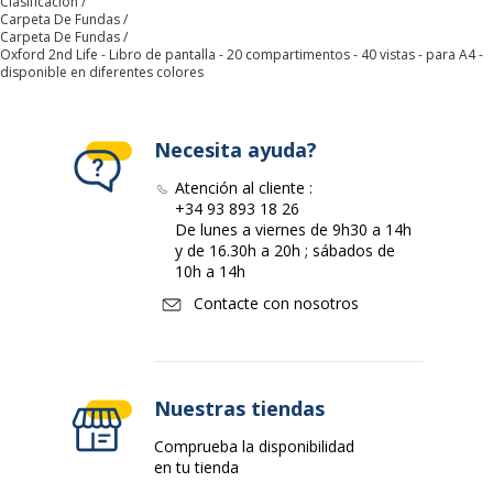
Clasificación
Carpeta De Fundas
Color del producto
Assorted dream colors
Carpeta De Fundas
Oxford 2nd Life - Libro de pantalla - 20 compartimentos - 40 vistas - para A4 -
disponible en diferentes colores
Cantidad incluida
1
Tipo de producto
Libro de pantalla
Necesita ayuda?
Características ambientales
Atención al cliente :
Características ambientales
+34 93 893 18 26
De lunes a viernes de 9h30 a 14h
y de 16.30h a 20h ; sábados de
Contenido de producto
Fabricado en
10h a 14h
reciclado (Comentario)
polipropileno reciclado
Contacte con nosotros
Datos de identificación
Datos de identificación
Código de barras maestro
3045050198670
Nuestras tiendas
Comprueba la disponibilidad
Marca
Oxford
en tu tienda