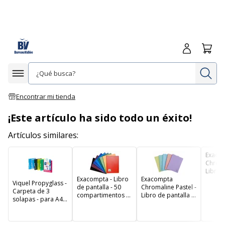
Iniciar sesió
Carrit
In
Afficher la navigation
Encontrar mi tienda
¡Este artículo ha sido todo un éxito!
Artículos similares:
Exaco
Chroma
Libro d
Exacompta - Libro
Exacompta
50
Viquel Propyglass -
de pantalla - 50
Chromaline Pastel -
compar
Carpeta de 3
compartimentos -
Libro de pantalla -
100 vis
solapas - para A4 -
100 vistas - para
40
A4 - d
colores variados
A4 - disponible en
compartimentos -
difere
diferentes colores
80 vistas - para A4