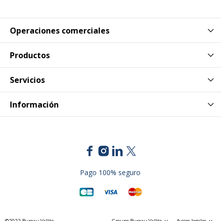
Referencia del fabricante
400059341
Datos logísticos
Operaciones comerciales
Datos logísticos
Productos
Cantidad empaquetada
1
Servicios
Información
Pago 100% seguro