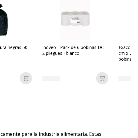
ura negras 50
Inoveo - Pack de 6 bobinas DC-
Exacompta
2 pliegues - blanco
cm x 76 m
bobina(s)
Añadir a la cesta
Añadir a la ces
camente para la industria alimentaria. Estas