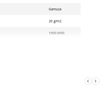
Gamuza
20 g/m2
1000.0000
icación
Alimentos
n
Productos 
Próxi
o
3760170620015
PAPECO