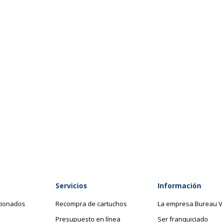
Referencia del fabricante
Información sobre los s
Información sobre los se
m
Cumplimiento de normas
kg
 300 mm
Servicios
Información
cionados
Recompra de cartuchos
La empresa Bureau V
Presupuesto en línea
Ser franquiciado