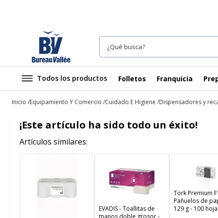
Todos los productos
Folletos
Franquicia
Prep
Inicio
Equipamiento Y Comercio
Cuidado E Higiene
Dispensadores y re
¡Este artículo ha sido todo un éxito!
Artículos similares:
Tork Premium F1
Pañuelos de pap
129 g - 100 hoja
EVADIS - Toallitas de
blanco
manos doble grosor -