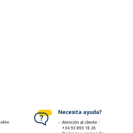
28560
ervicios
rvicios
AFNOR, EU Ecolabel, ISO 14001
Necesita ayuda?
allée
Atención al cliente :
+34 93 893 18 26