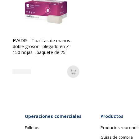
EVADIS - Toallitas de manos
doble grosor - plegado en Z -
Dimensiones y peso
150 hojas - paquete de 25
Dimensiones y peso
Diámetro
25 c
Añadir a la cesta
Peso del Producto
2.52 
Tamaño de hoja
210 x
Operaciones comerciales
Productos
Folletos
Productos reacondi
Datos logísticos
Guías de compra