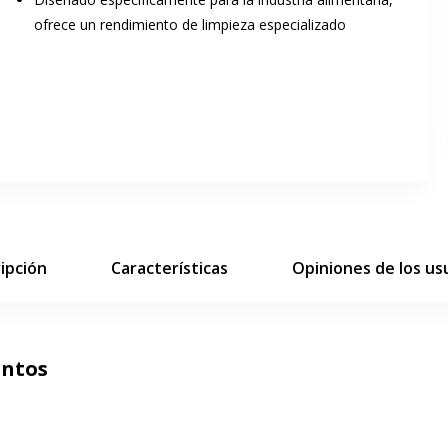
ofrece un rendimiento de limpieza especializado
ar pantalla completa
siguiente diapositiva
ipción
Características
Opiniones de los us
untos