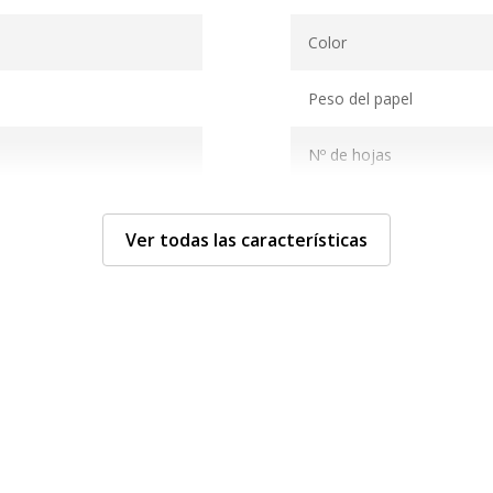
Características técnicas
Color
Peso del papel
Nº de hojas
e limpieza
Sector recomendado / Apl
Ver todas las características
Datos de identificació
Datos de identificación
abricado con fibra
Código de barras maestr
eciclada
Marca
ndefined kg CO2e