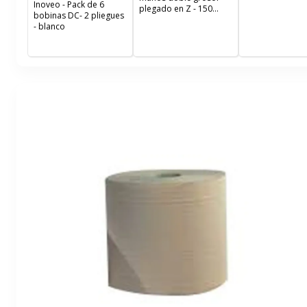
Inoveo - Pack de 6
plegado en Z - 150
bobinas DC- 2 pliegues
hojas - paquete de 25
- blanco