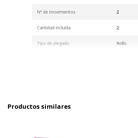
Características generales
Nº de movimientos
2
Cantidad incluida
2
Tipo de plegado
Rollo
Tipo de producto
Toallitas d
Características ambientales
Productos similares
Características ambientales
Contenido de producto reciclado
F
(Comentario)
r
Impacto medioambiental
u