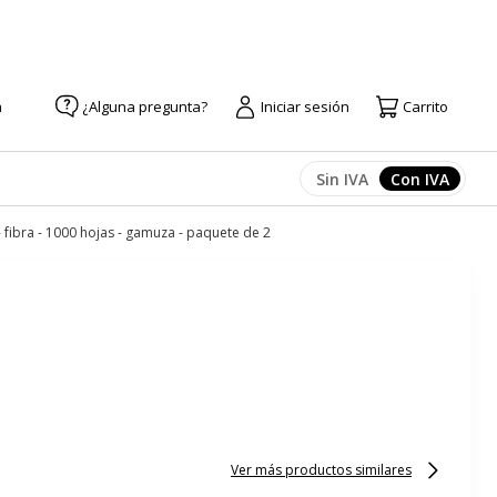
a
¿Alguna pregunta?
Iniciar sesión
Carrito
Sin IVA
Con IVA
Afficher les prix
Afficher l
- fibra - 1000 hojas - gamuza - paquete de 2
Ver más productos similares