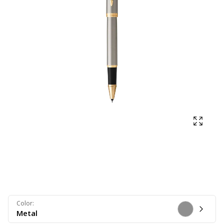
Mostra
Color
:
Metal