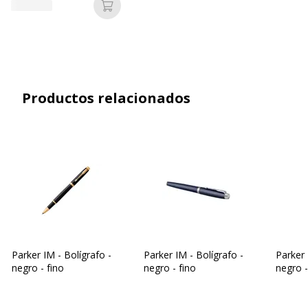
Añadir a la cesta
Material
Latón
Recargable
Sí
Datos de identificación
Productos relacionados
Datos de identificación
Código de barras maestro
3501179316635
Marca
Parker
Referencia del fabricante
1931663
Garantía
Garantía
Parker IM - Bolígrafo -
Parker IM - Bolígrafo -
Parker 
negro - fino
negro - fino
negro -
Garantía
2 años