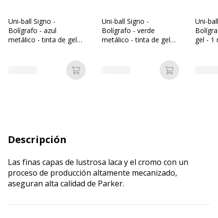
Uni-ball Signo -
Uni-ball Signo -
Uni-bal
Bolígrafo - azul
Bolígrafo - verde
Bolígra
metálico - tinta de gel
metálico - tinta de gel
gel - 1
pigmentada - 1 mm -
pigmentada - 1 mm -
amplio
amplio
Añadir a la cesta
Añadir a la c
Descripción
Las finas capas de lustrosa laca y el cromo con un
proceso de producción altamente mecanizado,
aseguran alta calidad de Parker.