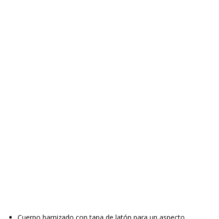
Cuerpo barnizado con tapa de latón para un aspecto