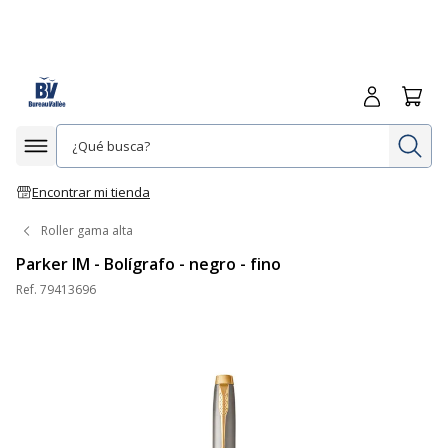
Iniciar sesió
Carrit
In
Afficher la navigation
Encontrar mi tienda
Roller gama alta
Parker IM - Bolígrafo - negro - fino
Ref.
79413696