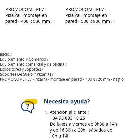
PROMOCOME PLV -
PROMOCOME PLV -
Código de barras maestro
3660412027896
Pizarra - montaje en
Pizarra - montaje en
pared - 400 x 530 mm -
pared - 530 x 800 mm -
Marca
PROMOCOME PLV
negro
negro
Referencia del fabricante
CMBA40X72
Inicio
Dimensiones y peso
Equipamiento Y Comercio
Dimensiones y peso
Equipamiento comercial y de oficina
Expositores y Soportes
Soportes De Suelo Y Pizarras
Peso del Producto
2 kg
PROMOCOME PLV - Pizarra - montaje en pared - 400 x 720 mm - negro
Necesita ayuda?
Atención al cliente :
+34 93 893 18 26
De lunes a viernes de 9h30 a 14h
y de 16.30h a 20h ; sábados de
10h a 14h