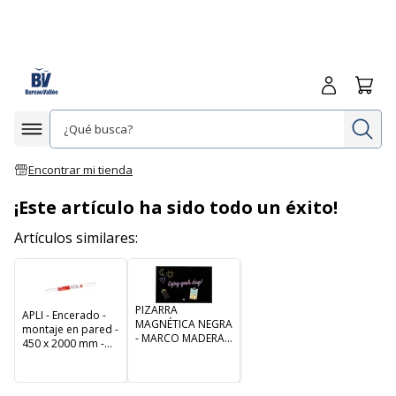
Iniciar sesió
Carrit
In
Afficher la navigation
Encontrar mi tienda
¡Este artículo ha sido todo un éxito!
Artículos similares:
PIZARRA
APLI - Encerado -
MAGNÉTICA NEGRA
montaje en pared -
- MARCO MADERA -
450 x 2000 mm -
TAMAÑO A3
blanco
43.5X28.5CM -
COMPLEMENTOS
INCLUIDOS -