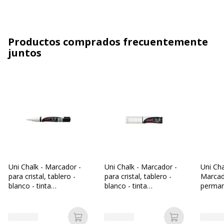
Productos comprados frecuentemente
juntos
Uni Chalk - Marcador -
Uni Chalk - Marcador -
Uni Ch
para cristal, tablero -
para cristal, tablero -
Marcad
blanco - tinta
blanco - tinta
perman
pigmentada al agua -
pigmentada al agua - 8
fluores
1.8-2.5 mm
mm
pigmen
1.8-2.
Añadir a la cesta
Añadir a la c