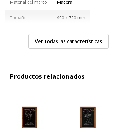
Material del marco
Madera
Tamaño
400 x 720 mm
Características generales
Características generales
Ver todas las características
Categoría de color
Negro
Funciones
Laminado, Superficie para escribir
Productos relacionados
Cantidad incluida
1
Tipo de instalación
Montaje en pared
Tipo de producto
Pizarra
Datos de identificación
Datos de identificación