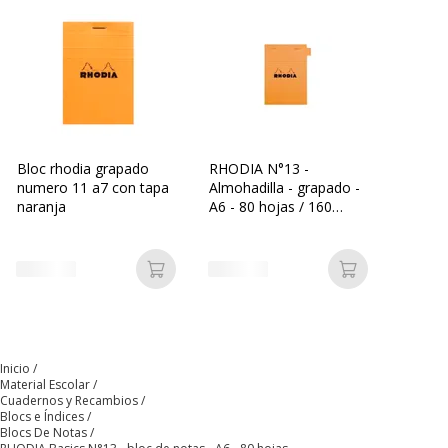
Nº de páginas
160 Página(s)
Cantidad de páginas
80 Hoja(s)
Empaquetado
Encuadernación superior
Bloc rhodia grapado
RHODIA N°13 -
numero 11 a7 con tapa
Almohadilla - grapado -
Tipo de regla
Cuadriculado (5 mm)
naranja
A6 - 80 hojas / 160
páginas - papel blanco -
Tipo de paquete
Grapado
cuadriculado - naranja
Añadir a la cesta
Añadir a la c
Tipo de regla
Cuadros pequeños
Características generales
Características generales
Inicio
Material Escolar
Cuadernos y Recambios
Categoría de color
Blanco
Blocs e Índices
Blocs De Notas