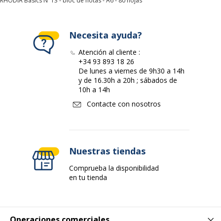
RHODIA Basics N°13 - bloc de notas - A6 - 80 hojas
Color del exterior
Blanco
Cantidad incluida
1
Necesita ayuda?
Características ambientales
Atención al cliente :
Características ambientales
+34 93 893 18 26
De lunes a viernes de 9h30 a 14h
y de 16.30h a 20h ; sábados de
Certificado PEFC
Sí
10h a 14h
Datos de identificación
Contacte con nosotros
Datos de identificación
Código de barras maestro
3037920132013
Nuestras tiendas
Marca
RHODIA
Comprueba la disponibilidad
en tu tienda
Referencia del fabricante
13201C
Operaciones comerciales