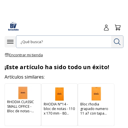
Iniciar sesió
Carrit
In
Afficher la navigation
Encontrar mi tienda
¡Este artículo ha sido todo un éxito!
Artículos similares:
RHODIA CLASSIC
RHODIA N°14 -
Bloc rhodia
SMALL OFFICE -
bloc de notas - 110
grapado numero
Bloc de notas -
x 170 mm - 80
11 a7 con tapa
grapado - A5 - 40
hojas
naranja
hojas / 80 páginas -
cuadriculado -