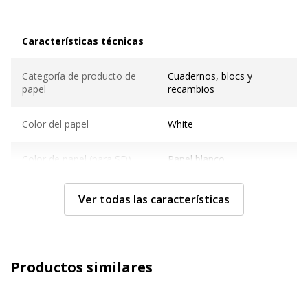
Características técnicas
Características técnicas
Categoría de producto de
Cuadernos, blocs y
papel
recambios
Color del papel
White
Color de papel (para SD)
Papel blanco
Formato
A6 (10,5 x 14,8 cm)
Ver todas las características
Peso del papel
80 g/m2
Productos similares
Material del producto
Papel tejido
Material de la cubierta
Cartón