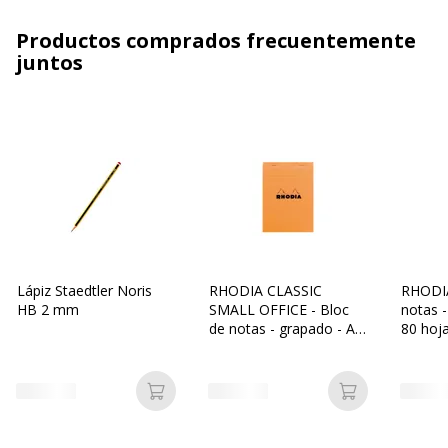
Productos comprados frecuentemente
juntos
Lápiz Staedtler Noris
RHODIA CLASSIC
RHODIA
HB 2 mm
SMALL OFFICE - Bloc
notas 
de notas - grapado - A5
80 hoj
- 40 hojas / 80 páginas -
cuadriculado - naranja
Añadir a la cesta
Añadir a la c