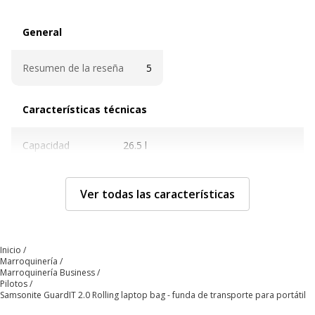
General
General
Resumen de la reseña
5
Características técnicas
Características técnicas
Capacidad
26.5 l
(litros)
Ver todas las características
Compartimentos
Bolsillo delantero
adicionales
Portabolígrafos
Tableta
Teléfono móvil
Inicio
Marroquinería
Correa del
Asa superior acolchada, Correa para
Marroquinería Business
estuche
equipaje sobre ruedas
Pilotos
Samsonite GuardIT 2.0 Rolling laptop bag - funda de transporte para portátil