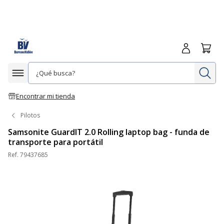
Iniciar sesió
Carrit
In
Afficher la navigation
Encontrar mi tienda
Pilotos
Samsonite GuardIT 2.0 Rolling laptop bag - funda de
transporte para portátil
Ref.
79437685