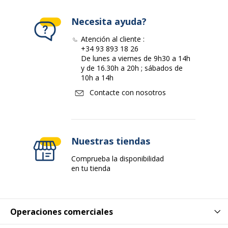
Tipo de cierre
Cremallera
Necesita ayuda?
Características generales
Características generales
Atención al cliente :
+34 93 893 18 26
De lunes a viernes de 9h30 a 14h
Categoría de color
Negro
y de 16.30h a 20h ; sábados de
10h a 14h
Color
Negro
Contacte con nosotros
Cantidad incluida
1
Datos de identificación
Nuestras tiendas
Datos de identificación
Comprueba la disponibilidad
Código de barras maestro
5414847909344
en tu tienda
Marca
Samsonite
Operaciones comerciales
Referencia del fabricante
115332-1041