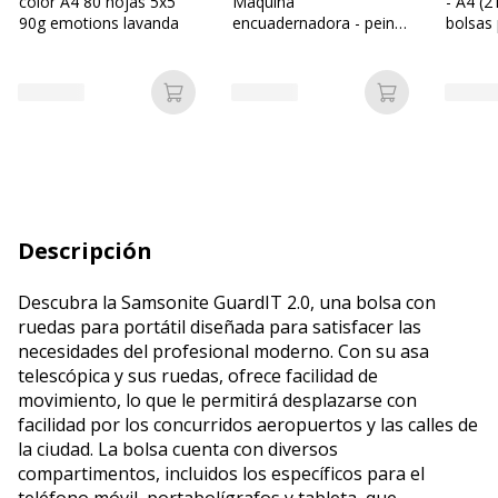
color A4 80 hojas 5x5
Máquina
- A4 (
90g emotions lavanda
encuadernadora - peine
bolsas
- diámetro máximo: 38
mm - perforación: 17
hojas - encuadernado:
Añadir a la cesta
Añadir a la c
300 hojas
Descripción
Descubra la Samsonite GuardIT 2.0, una bolsa con
ruedas para portátil diseñada para satisfacer las
necesidades del profesional moderno. Con su asa
telescópica y sus ruedas, ofrece facilidad de
movimiento, lo que le permitirá desplazarse con
facilidad por los concurridos aeropuertos y las calles de
la ciudad. La bolsa cuenta con diversos
compartimentos, incluidos los específicos para el
teléfono móvil, portabolígrafos y tableta, que