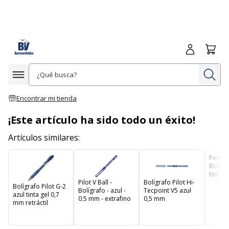
Iniciar sesió
Carrit
In
Afficher la navigation
Encontrar mi tienda
¡Este artículo ha sido todo un éxito!
Artículos similares:
Pentel 
Bolígrafo - 
tinta d
Pilot V Ball -
Bolígrafo Pilot Hi-
mm - m
Bolígrafo Pilot G-2
Bolígrafo - azul -
Tecpoint V5 azul
retract
azul tinta gel 0,7
0.5 mm - extrafino
0,5 mm
mm retráctil