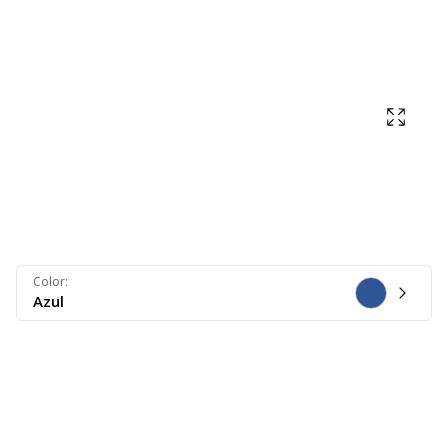
Mostra
Color
:
Azul