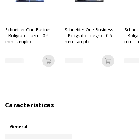
Schneider One Business
Schneider One Business
Schnei
- Bolígrafo - azul - 0.6
- Bolígrafo - negro - 0.6
- Bolígr
mm - amplio
mm - amplio
mm - a
Añadir a la cesta
Añadir a la c
Características
General
General