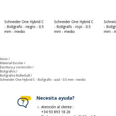
Agarradero
Sí
Datos de identificación
Schneider One Hybrid C
Schneider One Hybrid C
Schnei
Datos de identificación
- Bolígrafo - negro - 0.5
- Bolígrafo - rojo - 0.5
- Bolíg
mm - medio
mm - medio
mm - 
Código de barras maestro
4004675098894
Marca
Schneider
Inicio
Material Escolar
Referencia del fabricante
183203
Escritura y corrección
Boligrafos
Bolígrafos Rollerball
Schneider One Hybrid C - Bolígrafo - azul - 0.5 mm - medio
Necesita ayuda?
Atención al cliente :
+34 93 893 18 26