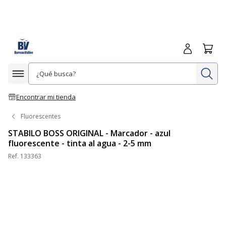
Iniciar sesió
Carrit
In
Afficher la navigation
Encontrar mi tienda
Fluorescentes
STABILO BOSS ORIGINAL - Marcador - azul
fluorescente - tinta al agua - 2-5 mm
Ref.
133363