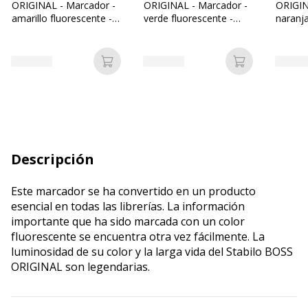
ORIGINAL - Marcador -
ORIGINAL - Marcador -
ORIGIN
amarillo fluorescente -
verde fluorescente -
naranja
tinta al agua - 2-5 mm
tinta al agua - 2-5 mm
tinta a
Añadir a la cesta
Añadir a la c
Descripción
Este marcador se ha convertido en un producto
esencial en todas las librerías. La información
importante que ha sido marcada con un color
fluorescente se encuentra otra vez fácilmente. La
luminosidad de su color y la larga vida del Stabilo BOSS
ORIGINAL son legendarias.