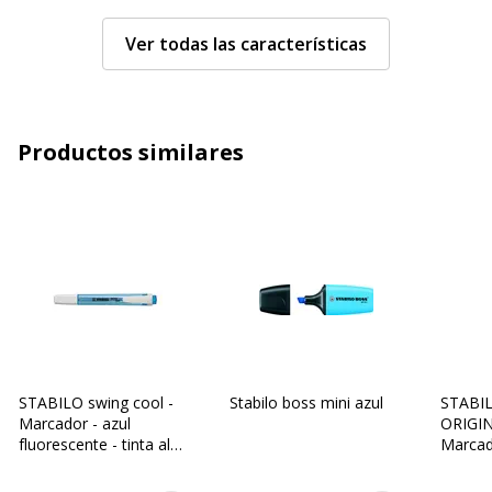
Repuestos
N/A
Ver todas las características
disponibles
Cantidad incluida
1
Productos similares
Subcategoría
Portaminas, marcadores y
subrayadores
Tipo de paquete
Fibra
Tipo de producto
Marcador
Características técnicas
Características técnicas
STABILO swing cool -
Stabilo boss mini azul
STABI
Con tapa
Sí
Marcador - azul
ORIGIN
fluorescente - tinta al
Marcado
agua - 1-4 mm
tinta a
Color de escritura
Azul fluorescente