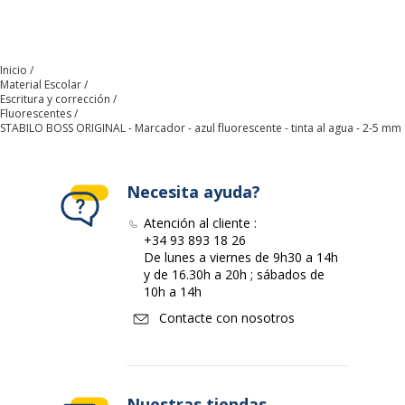
Código de barras maestro
4006381333634
Inicio
Marca
STABILO
Material Escolar
Escritura y corrección
Fluorescentes
Referencia del fabricante
70/31
STABILO BOSS ORIGINAL - Marcador - azul fluorescente - tinta al agua - 2-5 mm
Características ambientales
Características ambientales
Necesita ayuda?
Contenido de producto
Fabricado en
Atención al cliente :
reciclado (Comentario)
polipropileno reciclado
+34 93 893 18 26
De lunes a viernes de 9h30 a 14h
y de 16.30h a 20h ; sábados de
Envases sin plástico
Sí
10h a 14h
Contacte con nosotros
Impacto medioambiental
undefined kg CO2e
Producto recargable
Sí
Nuestras tiendas