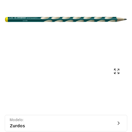
Mostra
Modelo
:
Zurdos