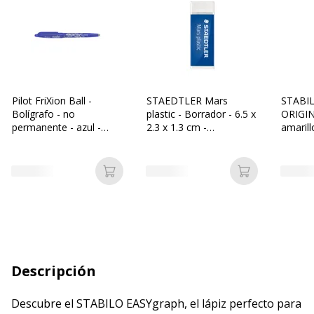
Pilot FriXion Ball -
STAEDTLER Mars
STABI
Bolígrafo - no
plastic - Borrador - 6.5 x
ORIGIN
permanente - azul -
2.3 x 1.3 cm -
amarill
tinta de gel - 0.7 mm -
polipropileno
tinta a
fino - con borrador
Añadir a la cesta
Añadir a la c
Descripción
Descubre el STABILO EASYgraph, el lápiz perfecto para