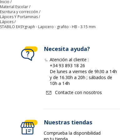
Inicio
Material Escolar
Escritura y corrección
Grosor de línea máximo
3.15 mm
Lápices Y Portaminas
(mm)
Lápices
STABILO EASYgraph - Lapicero - grafito - HB - 3.15 mm
Material del núcleo
Grafito
Necesita ayuda?
Material
Madera
Atención al cliente :
+34 93 893 18 26
Agarradero
Sí
De lunes a viernes de 9h30 a 14h
y de 16.30h a 20h ; sábados de
Datos de identificación
10h a 14h
Datos de identificación
Contacte con nosotros
Código de barras
4006381398817,4006381530552
maestro
Nuestras tiendas
Marca
STABILO
Comprueba la disponibilidad
en tu tienda
Referencia del
321/HB-6-1item