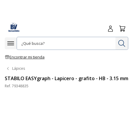
Iniciar sesió
Carrit
In
Afficher la navigation
Encontrar mi tienda
Lápices
STABILO EASYgraph - Lapicero - grafito - HB - 3.15 mm
Ref.
79348835