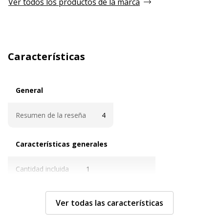
Ver todos los productos de la marca
Características
General
General
Resumen de la reseña
4
Características generales
Características generales
Cantidad incluida
1
Subcategoría
Bolígrafos y lápices
Ver todas las características
Tipo de paquete
Fibra