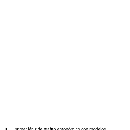
El primer lápiz de grafito ergonómico con modelos