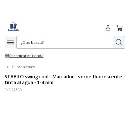
Iniciar sesió
Carrit
In
Afficher la navigation
Encontrar mi tienda
Fluorescentes
STABILO swing cool - Marcador - verde fluorescente -
tinta al agua - 1-4 mm
Ref.
27533