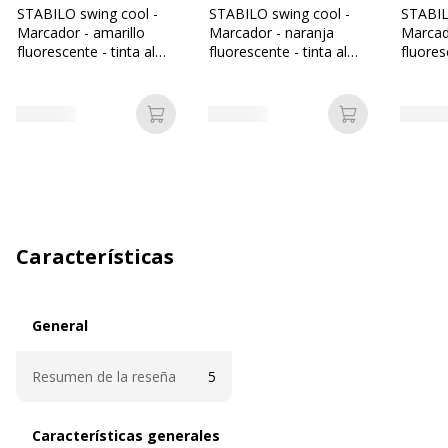
STABILO swing cool -
STABILO swing cool -
STABIL
Marcador - amarillo
Marcador - naranja
Marcad
fluorescente - tinta al
fluorescente - tinta al
fluores
agua - 1-4 mm
agua - 1-4 mm
agua -
Añadir a la cesta
Añadir a la c
Características
General
General
Resumen de la reseña
5
Características generales
Características generales