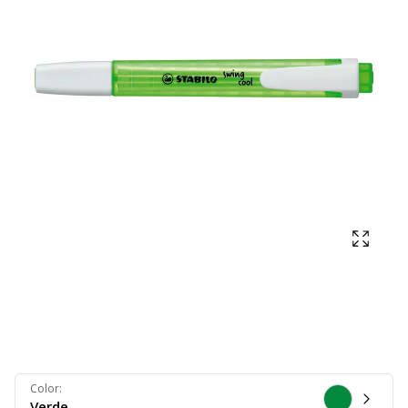
Mostra
Color
:
Verde