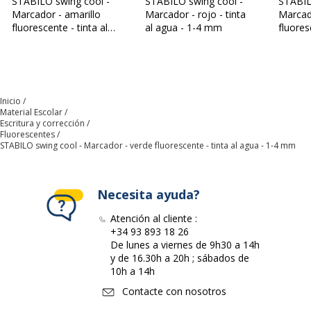
STABILO swing cool -
STABILO swing cool -
STABIL
Marcador - amarillo
Marcador - rojo - tinta
Marcad
Material
Polipropileno
fluorescente - tinta al
al agua - 1-4 mm
fluores
agua - 1-4 mm
agua -
Permanente
Sí
Tipo de punta
Cincel
Inicio
Material Escolar
Tipo de tinta
Tinta al agua
Escritura y corrección
Fluorescentes
STABILO swing cool - Marcador - verde fluorescente - tinta al agua - 1-4 mm
Agarradero
Sí
Datos de identificación
Necesita ayuda?
Datos de identificación
Atención al cliente :
+34 93 893 18 26
Código de barras maestro
4006381135900
De lunes a viernes de 9h30 a 14h
y de 16.30h a 20h ; sábados de
Marca
STABILO
10h a 14h
Contacte con nosotros
Referencia del fabricante
275/33