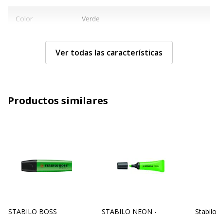
Color
Verde
Cantidad
1
Ver todas las características
incluida
Subcategoría
Portaminas, marcadores y
subrayadores
Productos similares
Tipo de
Fibra
paquete
Tipo de
Marcador
producto
Características técnicas
Características técnicas
Con tapa
Sí
STABILO BOSS
STABILO NEON -
Stabilo