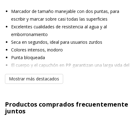
Marcador de tamaño manejable con dos puntas, para
escribir y marcar sobre casi todas las superficies
Excelentes cualidades de resistencia al agua y al
emborronamiento
Seca en segundos, ideal para usuarios zurdos
Colores intensos, inodoro
Punta bloqueada
El cuerpo y el capuchón en PP garantizan una larga vida del
producto
Mostrar más destacados
Dry-safe - puede permanecer destapado durante días sin
secarse
Airplane-safe - equilibrio automático de la presión de la tinta
Productos comprados frecuentemente
para evitar pérdidas durante el vuelo
juntos
Tinta sin xileno ni tolueno
Recargable