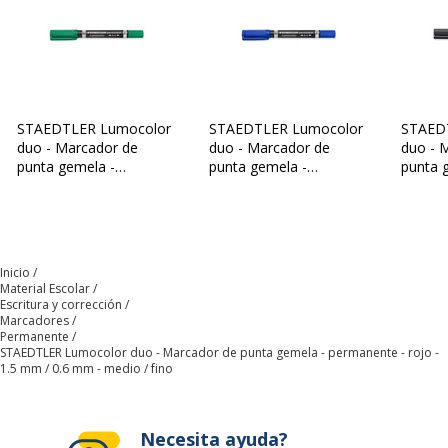
Material
Polipropileno
Permanente
Sí
Recargable
Sí
STAEDTLER Lumocolor
STAEDTLER Lumocolor
STAED
duo - Marcador de
duo - Marcador de
duo - 
Secado rápido
Sí
punta gemela -
punta gemela -
punta 
permanente - verde -
permanente - azul - 1.5
perman
1.5 mm / 0.6 mm -
mm / 0.6 mm - medio /
1.5 mm
Tipo de punta
Bala
medio / fino
fino
medio /
Datos de identificación
Datos de identificación
Inicio
Material Escolar
Escritura y corrección
Código de barras maestro
4007817348000
Marcadores
Permanente
STAEDTLER Lumocolor duo - Marcador de punta gemela - permanente - rojo -
Marca
STAEDTLER
1.5 mm / 0.6 mm - medio / fino
Referencia del fabricante
348-2
Necesita ayuda?