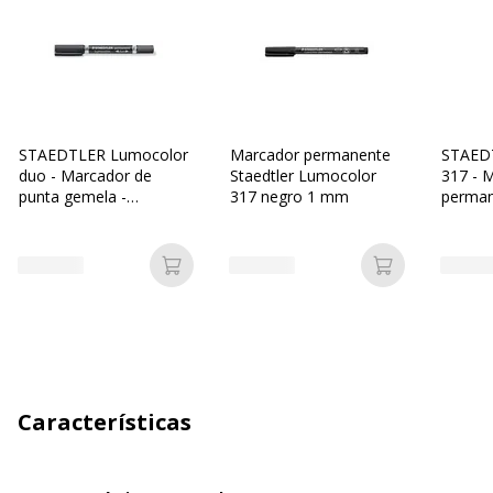
STAEDTLER Lumocolor
Marcador permanente
STAED
duo - Marcador de
Staedtler Lumocolor
317 - 
punta gemela -
317 negro 1 mm
permane
permanente - negro -
mm - 
1.5 mm / 0.6 mm -
medio / fino
Añadir a la cesta
Añadir a la c
Características
Características generales