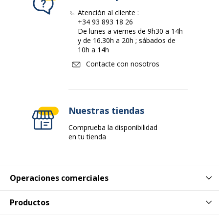
Características ambientales
Atención al cliente :
Características ambientales
+34 93 893 18 26
De lunes a viernes de 9h30 a 14h
Envases sin plástico
Sí
y de 16.30h a 20h ; sábados de
10h a 14h
Impacto medioambiental
Contacte con nosotros
undefined kg CO2e
Producto recargable
Sí
Nuestras tiendas
Producto sin plástico
No
Comprueba la disponibilidad
en tu tienda
Reciclable
No
Presencia de sustancias peligrosas.
No
Operaciones comerciales
Productos