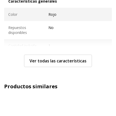
Características generales
Color
Rojo
Repuestos
No
disponibles
Cantidad incluida
1
Subcategoría
Portaminas, marcadores y
Ver todas las características
subrayadores
Tipo de producto
Marcador de punta gemela
Productos similares
Características técnicas
Características técnicas
Con tapa
Sí