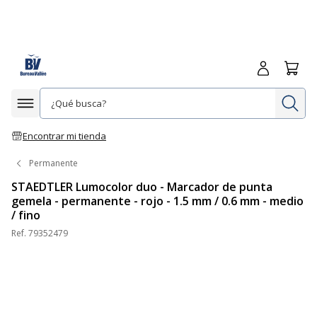
Iniciar sesió
Carrit
In
Afficher la navigation
Encontrar mi tienda
Permanente
STAEDTLER Lumocolor duo - Marcador de punta
gemela - permanente - rojo - 1.5 mm / 0.6 mm - medio
/ fino
Ref.
79352479