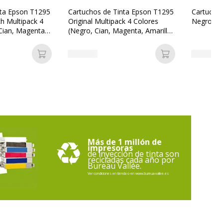
SWITCH
nta Epson T1295
Cartuchos de Tinta Epson T1295
Cartucho
Original Multipack 4 Colores
Negro Or
Cian, Magenta,
(Negro, Cian, Magenta, Amarillo)
SUE1291R
C13T12954012
Añadir a la cesta
Añadir a la ces
Más de 1 millón de
impresoras
ervicios
de inyección de tinta son
recicladas cada año por
Bureau Vallée.
rvicios
Ver condiciones en tienda o en www.bureua-vallee.es
Refabricado