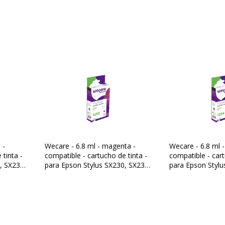
on WorkForce WF-
F-3540DTWF
,
WF-7015
,
 -
Wecare - 6.8 ml - magenta -
Wecare - 6.8 ml -
 tinta -
compatible - cartucho de tinta -
compatible - cart
, SX235,
para Epson Stylus SX230, SX235,
para Epson Stylu
Garantía
ce WF-
SX430, SX438; WorkForce WF-
SX430, SX438; W
 7515,
3520, 3530, 3540, 7015, 7515,
3520, 3530, 3540
Garantía
1
Garantía
7525
7525