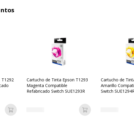
untos
n T1292
Cartucho de Tinta Epson T1293
Cartucho de Tin
icado
Magenta Compatible
Amarillo Compati
Refabricado Switch SUE1293R
Switch SUE1294
Añadir a la cesta
Añadir a la cesta