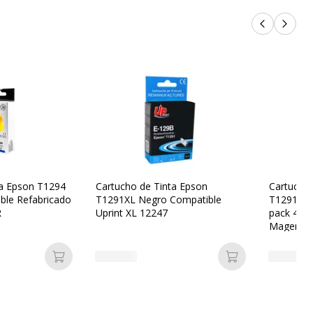
Productos 
Próxi
ta Epson T1294
Cartucho de Tinta Epson
Cartuchos
ble Refabricado
T1291XL Negro Compatible
T1291/2/3
R
Uprint XL 12247
pack 4 Co
Magenta, 
Añadir a la cesta
Añadir a la ces