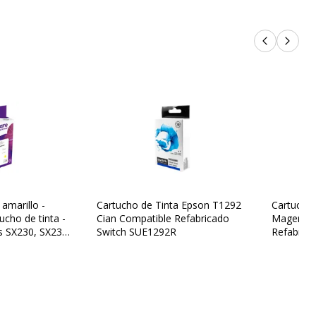
Productos 
Próxi
 amarillo -
Cartucho de Tinta Epson T1292
Cartucho
ucho de tinta -
Cian Compatible Refabricado
Magenta 
s SX230, SX235,
Switch SUE1292R
Refabric
orkForce WF-
, 7015, 7515,
3 años