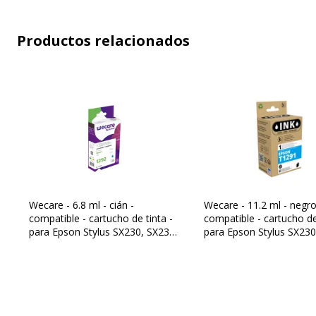
BX635FWD
,
BX935FWD ¦ Eps
3520DWF
,
WF-3530DTWF
,
W
WF-7515
,
WF-7525
Productos relacionados
Cantidad
Paquete de 1
incluida
Cartuchos de
Epson T1291
marca
equivalente
Wecare - 6.8 ml - cián -
Wecare - 11.2 ml - negro
compatible - cartucho de tinta -
compatible - cartucho de
para Epson Stylus SX230, SX235,
para Epson Stylus SX230
Datos logísticos
SX430, SX438; WorkForce WF-
SX430, SX438; WorkFor
3520, 3530, 3540, 7015, 7515,
3520, 3530, 3540, 7015,
Datos logísticos
Cantidad empaquetada
7525
7525