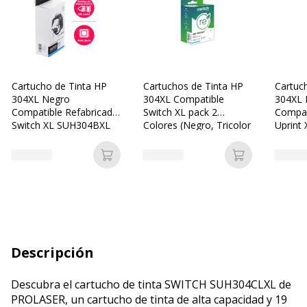
Cartucho de Tinta HP
Cartuchos de Tinta HP
Cartuc
304XL Negro
304XL Compatible
304XL 
Compatible Refabricado
Switch XL pack 2
Compat
Switch XL SUH304BXL
Colores (Negro, Tricolor
Uprint
CMY)
Añadir a la cesta
Añadir a la c
Descripción
Descubra el cartucho de tinta SWITCH SUH304CLXL de
PROLASER, un cartucho de tinta de alta capacidad y 19