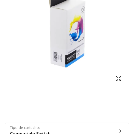
Mostra
Tipo de cartucho
:
Compatible Switch