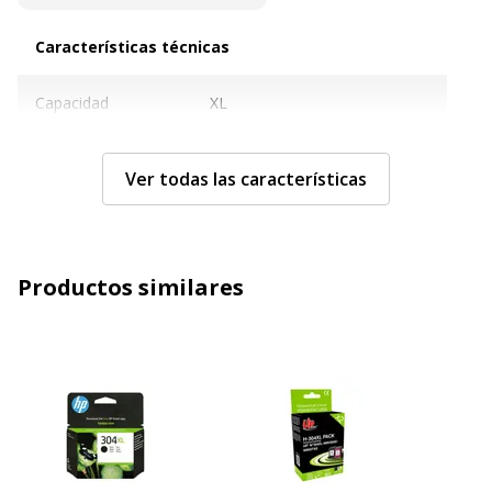
Características técnicas
Características técnicas
Capacidad
XL
Original
No
Ver todas las características
Capacidad
19 ml
Color
Color (cian, magenta, amarillo)
Productos similares
Ciclo de servicio
700 páginas
Tecnología
Chorro de tinta
Tipo de consumible
Cartucho de tinta
Características generales