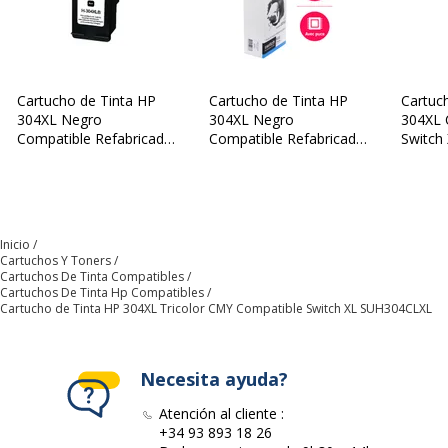
Condición del producto
Nuevo producto
Datos logísticos
Datos logísticos
Cartucho de Tinta HP
Cartucho de Tinta HP
Cartuc
304XL Negro
304XL Negro
304XL 
Cantidad empaquetada
1
Compatible Refabricado
Compatible Refabricado
Switch
Uprint XL 26231
Switch XL SUH304BXL
Colores
Garantía
CMY)
Garantía
Garantía
3 años
Inicio
Cartuchos Y Toners
Cartuchos De Tinta Compatibles
Cartuchos De Tinta Hp Compatibles
Cartucho de Tinta HP 304XL Tricolor CMY Compatible Switch XL SUH304CLXL
Necesita ayuda?
Atención al cliente :
+34 93 893 18 26