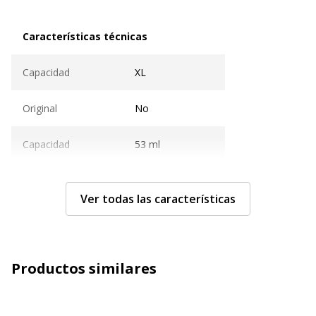
Características técnicas
Características técnicas
Capacidad
XL
Original
No
Capacidad
53 ml
Color
Negro
Ver todas las características
Ciclo de servicio
2300 páginas
Tecnología
Chorro de tinta
Productos similares
Tipo de consumible
Cartucho de tinta