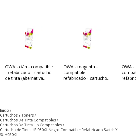
Información sobre los servicios
Condición del producto
Refabricado
Datos logísticos
Datos logísticos
Cantidad empaquetada
1
Garantía
OWA - cián - compatible
OWA - magenta -
OWA - a
Garantía
- refabricado - cartucho
compatible -
compat
de tinta (alternativa
refabricado - cartucho
refabri
para: HP 951XL)
de tinta
de tint
Garantía
3 años
para: 
Inicio
Cartuchos Y Toners
Cartuchos De Tinta Compatibles
Cartuchos De Tinta Hp Compatibles
Cartucho de Tinta HP 950XL Negro Compatible Refabricado Switch XL
SUH950XL