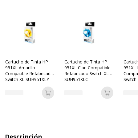
Cartucho de Tinta HP
Cartucho de Tinta HP
Cartuc
951XL Amarillo
951XL Cian Compatible
951XL
Compatible Refabricado
Refabricado Switch XL
Compat
Switch XL SUH951XLY
SUH951XLC
Switch
Añadir a la cesta
Añadir a la c
Descripción