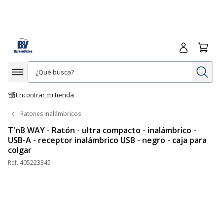
Iniciar sesió
Carrit
In
Afficher la navigation
Encontrar mi tienda
Ratones Inalámbricos
T'nB WAY - Ratón - ultra compacto - inalámbrico -
USB-A - receptor inalámbrico USB - negro - caja para
colgar
Ref.
405223345