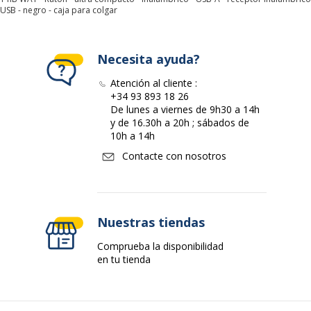
USB - negro - caja para colgar
Tecnología de
Inalámbrico
conectividad
Necesita ayuda?
Información sobre los servicios
Atención al cliente :
Información sobre los servicios
+34 93 893 18 26
De lunes a viernes de 9h30 a 14h
Cumplimiento de normas
Plug and Play
y de 16.30h a 20h ; sábados de
10h a 14h
Características generales
Contacte con nosotros
Características generales
Categoría de color
Negro
Nuestras tiendas
Cantidad incluida
1
Comprueba la disponibilidad
en tu tienda
Tipo de producto
Ratón
Datos de identificación
Datos de identificación