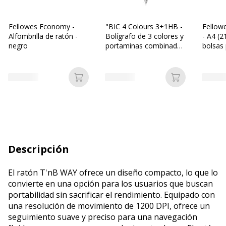
Fellowes Economy -
"BIC 4 Colours 3+1HB -
Fellow
Alfombrilla de ratón -
Bolígrafo de 3 colores y
- A4 (
negro
portaminas combinados
bolsas
- HB - negro, rojo, azul -
retractil - con borrador"
Añadir a la cesta
Añadir a la c
Descripción
El ratón T'nB WAY ofrece un diseño compacto, lo que lo
convierte en una opción para los usuarios que buscan
portabilidad sin sacrificar el rendimiento. Equipado con
una resolución de movimiento de 1200 DPI, ofrece un
seguimiento suave y preciso para una navegación