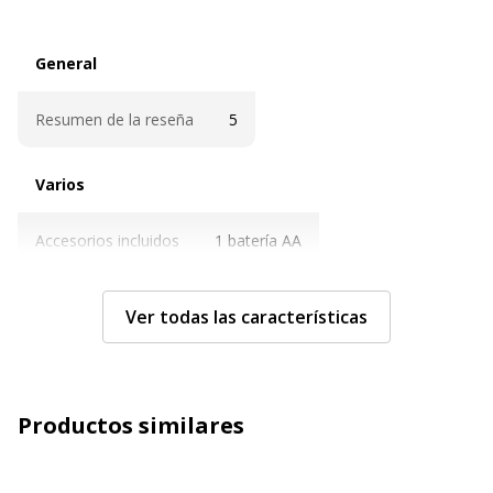
General
General
Resumen de la reseña
5
Varios
Varios
Accesorios incluidos
1 batería AA
Características técnicas
Características técnicas
Ver todas las características
Características
Conmutador de alimentación de
encendido/apagado
Modo de espera automático
Productos similares
Rueda de deslizamiento
Color
Negro