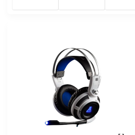
cableado - conector de
cableado - cone
3,5 mm - blanco
3,5 mm - negro