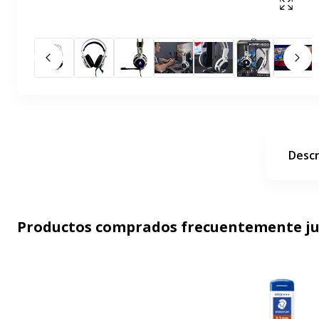
Mostr
Diapositiva anterior
La 
Descr
Productos comprados frecuentemente j