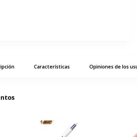
ar pantalla completa
siguiente diapositiva
ipción
Características
Opiniones de los us
untos