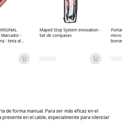
ORIGINAL
Maped Stop System Innovation -
Portamina
 Marcador -
Set de compases
micro 0,
a - tinta al
borrar
Añadir a la cesta
Añadir a la ces
la de forma manual. Para ser más eficaz en el
 presente en el cable, especialmente para silenciar