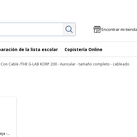
Investigación
Encontrar mi tiend
aración de la lista escolar
Copistería Online
s Con Cable
THE G-LAB KORP 200 - Auricular - tamaño completo - cableado
eja -