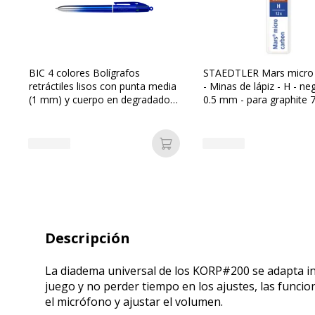
BIC 4 colores Bolígrafos
STAEDTLER Mars micro
retráctiles lisos con punta media
- Minas de lápiz - H - neg
(1 mm) y cuerpo en degradado
0.5 mm - para graphite 7
azul real - Colores variados de
779
tinta,
Añadir a la cesta
Descripción
La diadema universal de los KORP#200 se adapta in
juego y no perder tiempo en los ajustes, las funcio
el micrófono y ajustar el volumen.