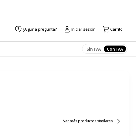
a
¿Alguna pregunta?
Iniciar sesión
Carrito
Sin IVA
Con IVA
Afficher les prix
Afficher l
Ver más productos similares