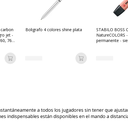
 carbon
Boligrafo 4 colores shine plata
STABILO BOSS 
ro jet -
NatureCOLORS -
60, 762,
permanente - sien
agua - 2-5 mm
Añadir a la cesta
Añadir a la cesta
stantáneamente a todos los jugadores sin tener que ajustar
nes indispensables están disponibles en el mando a distancia