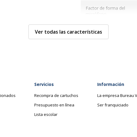
Factor de forma del
micrófono
Tipo de piezas de oído
Ver todas las características
de auriculares
Longitud del cable
Micrófono disponible
Modo de salida del
Servicios
Información
sonido
cionados
Recompra de cartuchos
La empresa Bureau V
Respuesta de frecuencia
Presupuesto en línea
Ser franquiciado
Lista escolar
Sensibilidad
Tecnología de