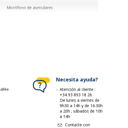
Micrófono de auriculares
Tamaño completo
2.4 m
Sí
Estéreo
Necesita ayuda?
allée
Atención al cliente :
+34 93 893 18 26
20 - 20000 Hz
De lunes a viernes de
9h30 a 14h y de 16.30h
a 20h ; sábados de 10h
105 dB
a 14h
Contacte con
Cableado