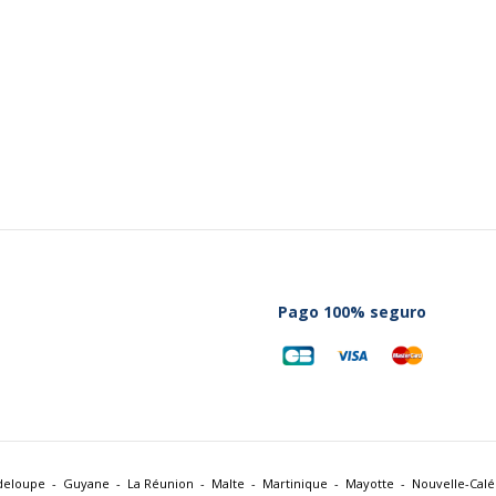
conectividad
Tipo de conector
Tipo de montaje del
micrófono
Tipo
Pago 100% seguro
Información sobre los s
Información sobre los se
Condición del producto
deloupe
Guyane
La Réunion
Malte
Martinique
Mayotte
Nouvelle-Cal