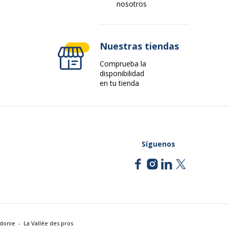
nosotros
Auriculares (miniteléfono de 3,5 mm 4 postes /
4 patillas USB Tipo A)
Nuestras tiendas
Comprueba la
Boom
disponibilidad
en tu tienda
Auricular
Síguenos
ervicios
rvicios
Nuevo producto
édonie
La Vallée des pros