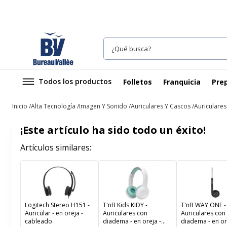
Todos los productos
Folletos
Franquicia
Prep
Inicio
Alta Tecnología
Imagen Y Sonido
Auriculares Y Cascos
Auriculare
¡Este artículo ha sido todo un éxito!
Artículos similares:
Logitech Stereo H151 -
T'nB Kids KIDY -
T'nB WAY ONE -
Auricular - en oreja -
Auriculares con
Auriculares con
cableado
diadema - en oreja -
diadema - en or