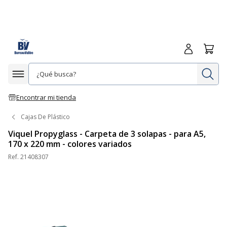
Iniciar sesió
Carrit
In
Afficher la navigation
Encontrar mi tienda
Cajas De Plástico
Viquel Propyglass - Carpeta de 3 solapas - para A5,
170 x 220 mm - colores variados
Ref.
21408307