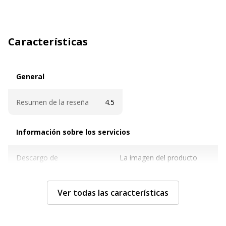
Características
General
General
Resumen de la reseña
4.5
Información sobre los servicios
Información sobre los servicios
Descargo de
La imagen del producto
responsabilidad sobre el
mostrado puede ser de
color de la imagen
otro color
Ver todas las características
Características técnicas
Características técnicas