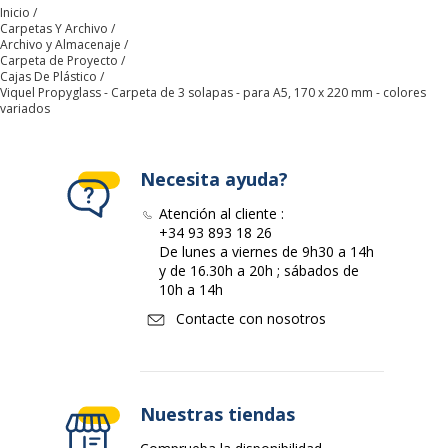
Inicio
Carpetas Y Archivo
Color del producto
Assorted dream colors
Archivo y Almacenaje
Carpeta de Proyecto
Cajas De Plástico
Repuestos
N/A
Viquel Propyglass - Carpeta de 3 solapas - para A5, 170 x 220 mm - colores
disponibles
variados
Cantidad incluida
1
Necesita ayuda?
Tipo de cierre
Carpetas con dos bordes
Atención al cliente :
elásticos
+34 93 893 18 26
De lunes a viernes de 9h30 a 14h
y de 16.30h a 20h ; sábados de
Tipo de producto
Carpeta de 3 solapas
10h a 14h
Contacte con nosotros
Características ambientales
Características ambientales
Envases sin plástico
Sí
Nuestras tiendas
Producto recargable
No