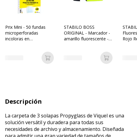
Prix Mini - 50 fundas
STABILO BOSS
STABI
microperforadas
ORIGINAL - Marcador -
Fluores
incoloras en
amarillo fluorescente -
Rojo R
polipropileno granado
tinta al agua - 2-5 mm
4/100 - A4
Añadir a la cesta
Añadir a la c
Descripción
La carpeta de 3 solapas Propyglass de Viquel es una
solución versátil y duradera para todas sus
necesidades de archivo y almacenamiento. Diseñada
para admitir una gran variedad de tamaños de