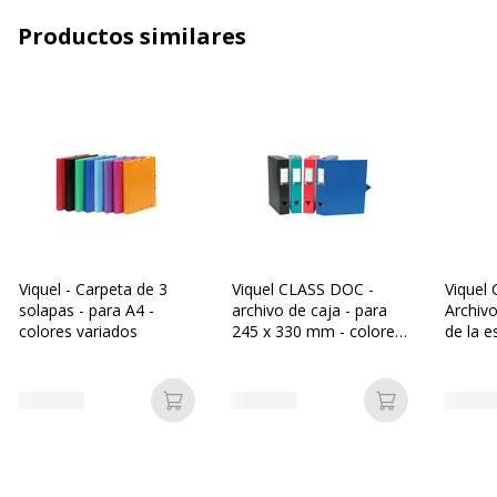
Capacidad (mm)
30 mm
Productos similares
Color
Surtido
Grosor del material
500 µm
Formato compatible
170 x 220 mm, A5 (148 x 210
mm)
Anchura de columna
30 mm
Viquel - Carpeta de 3
Viquel CLASS DOC -
Viquel
solapas - para A4 -
archivo de caja - para
Archivo
Material del
Polipropileno (PP)
colores variados
245 x 330 mm - colores
de la e
producto
variados
para 2
colores
Tamaño del
180 x 230 mm
Añadir a la cesta
Añadir a la c
producto
Características generales
Características generales