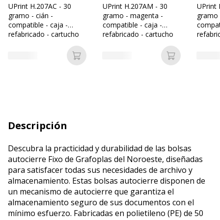
UPrint H.207AC - 30
UPrint H.207AM - 30
UPrint 
gramo - cián -
gramo - magenta -
gramo -
compatible - caja -
compatible - caja -
compati
refabricado - cartucho
refabricado - cartucho
refabri
de tóner (alternativa
de tóner (alternativa
de tóne
para: HP 207A)
para: HP 207A)
para: 
Añadir a la cesta
Añadir a la c
Descripción
Descubra la practicidad y durabilidad de las bolsas
autocierre Fixo de Grafoplas del Noroeste, diseñadas
para satisfacer todas sus necesidades de archivo y
almacenamiento. Estas bolsas autocierre disponen de
un mecanismo de autocierre que garantiza el
almacenamiento seguro de sus documentos con el
mínimo esfuerzo. Fabricadas en polietileno (PE) de 50