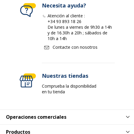
Necesita ayuda?
Datos de identificación
Datos de identificación
Atención al cliente :
+34 93 893 18 26
Código de barras maestro
8413623023813
De lunes a viernes de 9h30 a 14h
y de 16.30h a 20h ; sábados de
10h a 14h
Marca
Fixo
Contacte con nosotros
Referencia del fabricante
50063500
Dimensiones y peso
Dimensiones y peso
Nuestras tiendas
Comprueba la disponibilidad
Anchura
250 mm
en tu tienda
Profundidad
350 mm
Operaciones comerciales
Productos