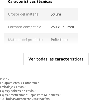
Características técnicas
Grosor del material
50 µm
Formato compatible
250 x 350 mm
Material del producto
Polietileno
Transparente
Sí
Ver todas las características
Características generales
Características generales
Inicio
Categoría de color
Transparente
Equipamiento Y Comercio
Embalaje Y Envio
Cajas y sobres de envío
Cantidad incluida
100
Cajas Americanas Y Cajas Para Mudanzas
100 bolsas autocierre 250x350 fixo
Tipo de producto
Sealing bag