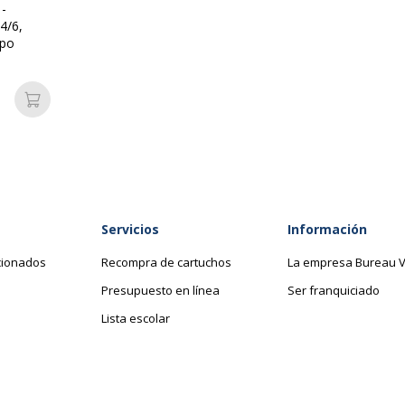
-
4/6,
opo
Añadir a la cesta
Servicios
Información
cionados
Recompra de cartuchos
La empresa Bureau V
Presupuesto en línea
Ser franquiciado
Lista escolar