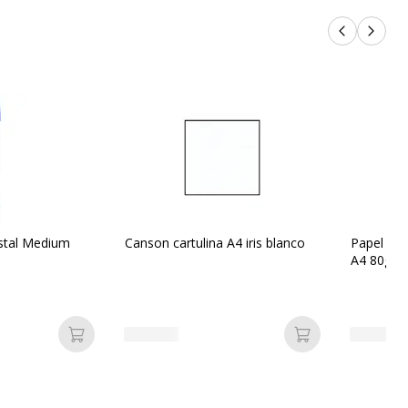
Productos 
Próxi
istal Medium
Canson cartulina A4 iris blanco
Papel bla
A4 80gr o
Añadir a la cesta
Añadir a la ces