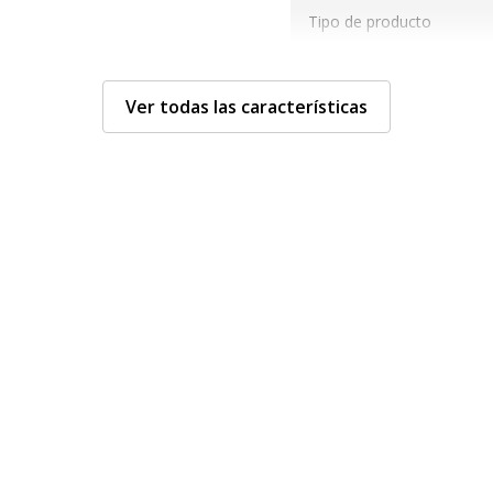
Tipo de producto
Ver todas las características
Varios
Varios
411772557210
Especificaciones
Leit
¦ Le
C, 2
etrus
5721