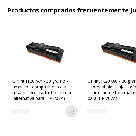
Productos comprados frecuentemente j
UPrint H.207AY - 30 gramo -
UPrint H.207AC - 30 gra
amarillo - compatible - caja -
- compatible - caja - ref
refabricado - cartucho de tóner
- cartucho de tóner (alte
(alternativa para: HP 207A)
para: HP 207A)
Añadir a la cesta