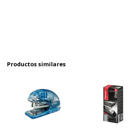
Datos de identificación
Datos de identificación
Código de barras maestro
8
Productos similares
Marca
P
Referencia del fabricante
5