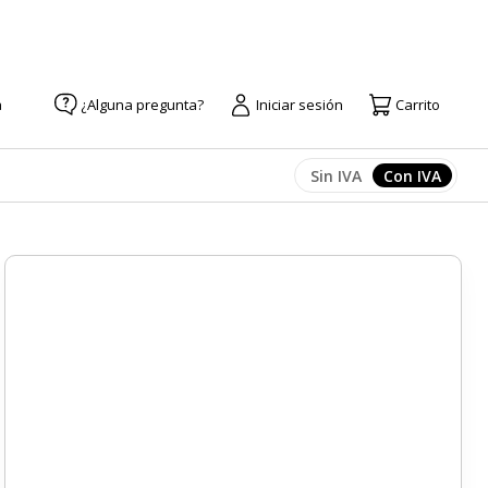
a
¿Alguna pregunta?
Iniciar sesión
Carrito
Sin IVA
Con IVA
Afficher les prix
Afficher l