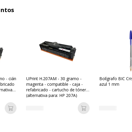
untos
mo - cián
UPrint H.207AM - 30 gramo -
Bolígrafo BIC Cr
abricado
magenta - compatible - caja -
azul 1 mm
rnativa
refabricado - cartucho de tóner
(alternativa para: HP 207A)
Añadir a la cesta
Añadir a la cesta