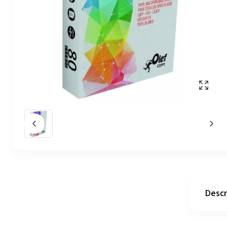
Mostr
Diapositiva anterior
La 
Descr