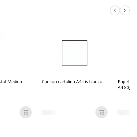
Productos 
Próxi
istal Medium
Canson cartulina A4 iris blanco
Papel bla
A4 80gr o
Añadir a la cesta
Añadir a la ces