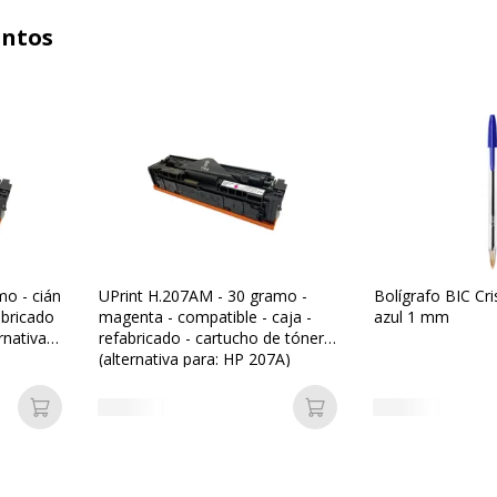
untos
mo - cián
UPrint H.207AM - 30 gramo -
Bolígrafo BIC Cr
abricado
magenta - compatible - caja -
azul 1 mm
rnativa
refabricado - cartucho de tóner
(alternativa para: HP 207A)
Añadir a la cesta
Añadir a la cesta