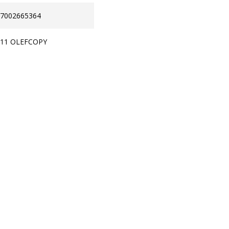
7002665364
511 OLEFCOPY