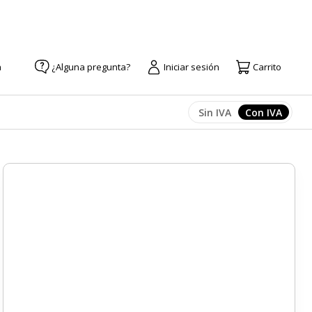
a
¿Alguna pregunta?
Iniciar sesión
Carrito
Sin IVA
Con IVA
Afficher les prix
Afficher l