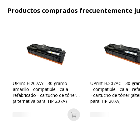
Productos comprados frecuentemente j
UPrint H.207AY - 30 gramo -
UPrint H.207AC - 30 gra
amarillo - compatible - caja -
- compatible - caja - ref
refabricado - cartucho de tóner
- cartucho de tóner (alte
(alternativa para: HP 207A)
para: HP 207A)
Añadir a la cesta