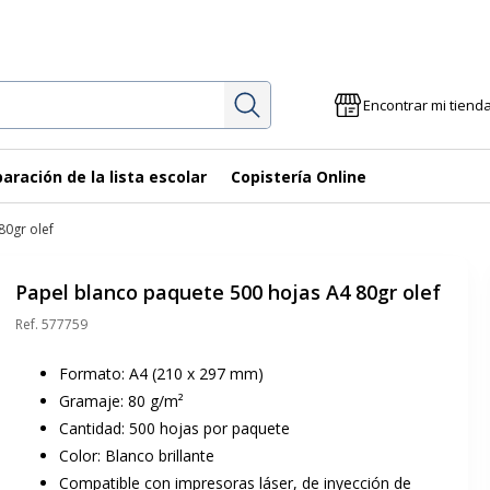
Investigación
Encontrar mi tiend
aración de la lista escolar
Copistería Online
80gr olef
Papel blanco paquete 500 hojas A4 80gr olef
Ref.
577759
Formato: A4 (210 x 297 mm)
Gramaje: 80 g/m²
Cantidad: 500 hojas por paquete
Color: Blanco brillante
Compatible con impresoras láser, de inyección de