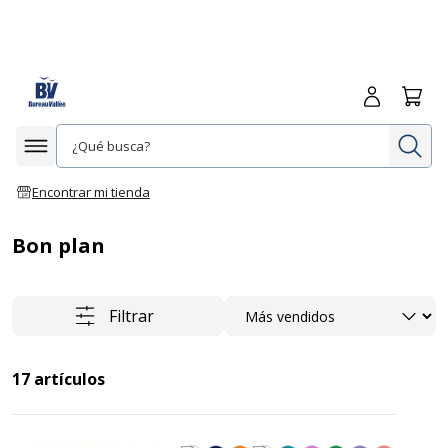
Iniciar sesió
Carrit
In
Afficher la navigation
Encontrar mi tienda
Bon plan
Ordenar
Filtrar
17
artículos