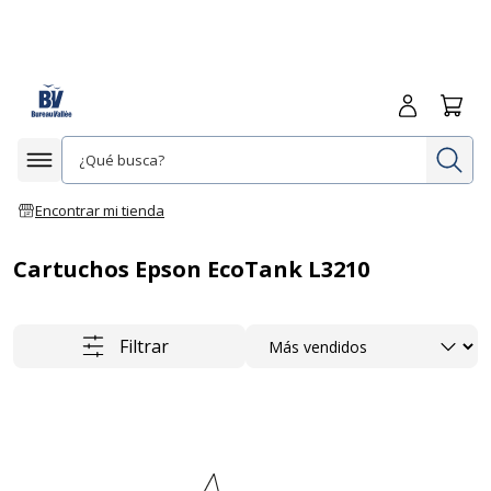
Iniciar sesió
Carrit
In
Afficher la navigation
Encontrar mi tienda
Cartuchos Epson EcoTank L3210
Ordenar
Filtrar