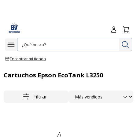
Iniciar sesió
Carrit
In
Afficher la navigation
Encontrar mi tienda
Cartuchos Epson EcoTank L3250
Ordenar
Filtrar