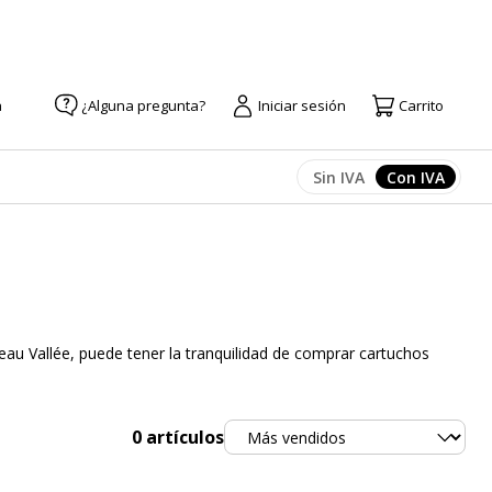
a
¿Alguna pregunta?
Iniciar sesión
Carrito
Sin IVA
Con IVA
Afficher les prix
Afficher l
au Vallée, puede tener la tranquilidad de comprar cartuchos
Ordenar
0
artículos