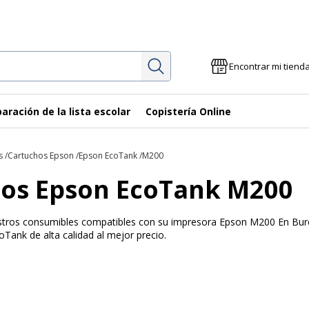
Investigación
Encontrar mi tiend
aración de la lista escolar
Copistería Online
s
Cartuchos Epson
Epson EcoTank
M200
os Epson EcoTank M200
uestros consumibles compatibles con su impresora Epson M200 En Bure
Tank de alta calidad al mejor precio.