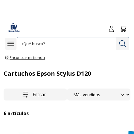
Iniciar sesió
Carrit
In
Afficher la navigation
Encontrar mi tienda
Cartuchos Epson Stylus D120
Ordenar
Filtrar
6
artículos