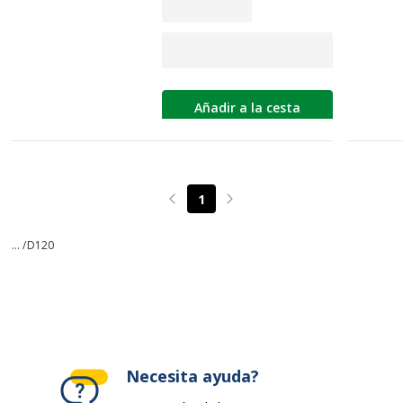
Añadir a la cesta
1
Page précédente
Page suivante
... /
D120
Necesita ayuda?