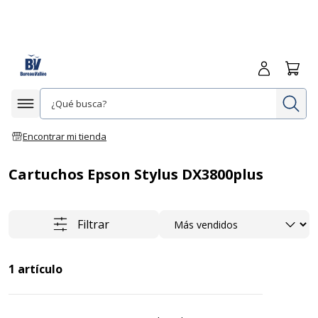
Iniciar sesió
Carrit
In
Afficher la navigation
Encontrar mi tienda
Cartuchos Epson Stylus DX3800plus
Ordenar
Filtrar
1
artículo