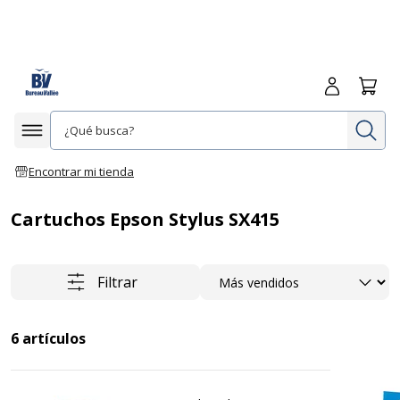
Iniciar sesió
Carrit
In
Afficher la navigation
Encontrar mi tienda
Cartuchos Epson Stylus SX415
Ordenar
Filtrar
6
artículos