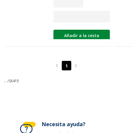
Añadir a la cesta
1
Page précédente
Page suivante
... /
SX415
Necesita ayuda?