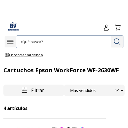
Iniciar sesió
Carrit
In
Afficher la navigation
Encontrar mi tienda
Cartuchos Epson WorkForce WF-2630WF
Ordenar
Filtrar
4
artículos