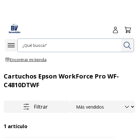
Iniciar sesió
Carrit
In
Afficher la navigation
Encontrar mi tienda
Cartuchos Epson WorkForce Pro WF-
C4810DTWF
Ordenar
Filtrar
1
artículo