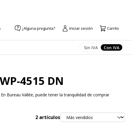
a
¿Alguna pregunta?
Iniciar sesión
Carrito
Sin IVA
Con IVA
Afficher les prix
Afficher l
 WP-4515 DN
En Bureau Vallée, puede tener la tranquilidad de comprar
Ordenar
2
artículos