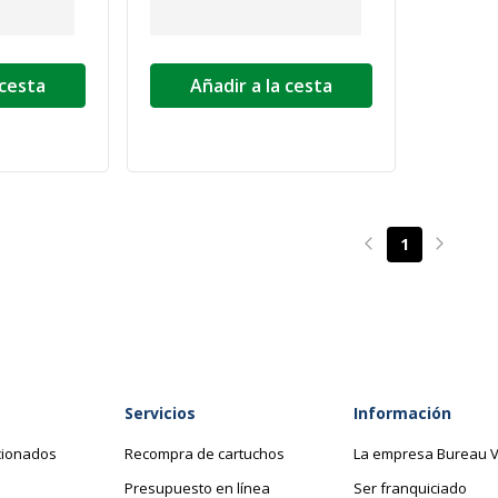
 cesta
Añadir a la cesta
1
Page précédente
Page su
Servicios
Información
cionados
Recompra de cartuchos
La empresa Bureau V
Presupuesto en línea
Ser franquiciado