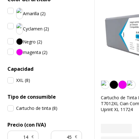
Amarilla
(
2
)
Cyclamen
(
2
)
Negro
(
2
)
magenta
(
2
)
Capacidad
XXL
(
8
)
Cyclamen
Tipo de consumible
Cartucho de Tinta
T7012XL Cian Com
Cartucho de tinta
(
8
)
Uprint XL 11724
Precio (con IVA)
€
€