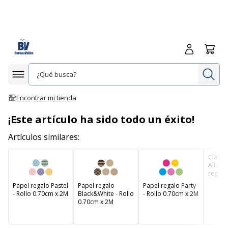
Iniciar sesió
Carrit
In
Afficher la navigation
Encontrar mi tienda
¡Este artículo ha sido todo un éxito!
Artículos similares:
Claire
Allianc
regalo 
x 10 m
Papel regalo Pastel
Papel regalo
Papel regalo Party
en var
- Rollo 0.70cm x 2M
Black&White - Rollo
- Rollo 0.70cm x 2M
0.70cm x 2M