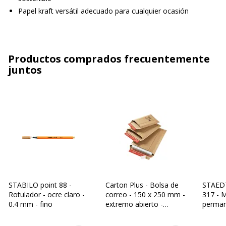
Papel kraft versátil adecuado para cualquier ocasión
Productos comprados frecuentemente
juntos
STABILO point 88 -
Carton Plus - Bolsa de
STAED
Rotulador - ocre claro -
correo - 150 x 250 mm -
317 - 
0.4 mm - fino
extremo abierto -
permane
autoadhesivo
mm - 