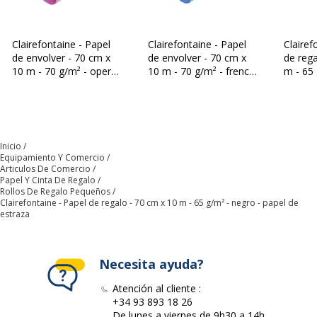
Categoría de color
Negro
Clairefontaine - Papel
Clairefontaine - Papel
Clairef
Color del producto
Negro
de envolver - 70 cm x
de envolver - 70 cm x
de rega
10 m - 70 g/m² - opera -
10 m - 70 g/m² - french
m - 65 
papel de estraza
blue - papel de estraza
papel d
Cantidad incluida
1 Rollo(s)
Cantidad incluida
1
Inicio
Equipamiento Y Comercio
Tipo de producto
Papel de regalo
Articulos De Comercio
Papel Y Cinta De Regalo
Datos de identificación
Rollos De Regalo Pequeños
Datos de identificación
Clairefontaine - Papel de regalo - 70 cm x 10 m - 65 g/m² - negro - papel de
estraza
Código de barras maestro
3065503056296
Necesita ayuda?
Marca
Clairefontaine
Atención al cliente :
+34 93 893 18 26
Referencia del fabricante
195729C
De lunes a viernes de 9h30 a 14h