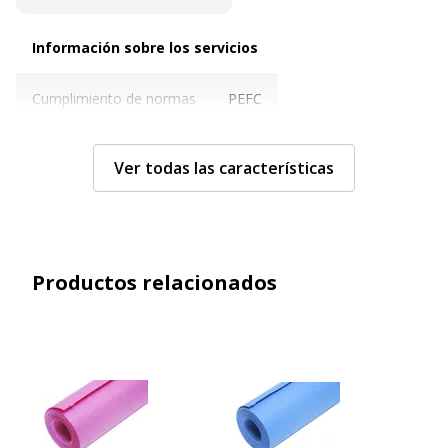
Información sobre los servicios
Información sobre los servicios
Cumplimiento de normas
PEFC
Características técnicas
Características técnicas
Ver todas las características
Color
Negro
Peso de papel
65 g/m2
Productos relacionados
Material del producto
Papel de estraza
Tamaño
70 cm x 10 m
Características generales
Características generales