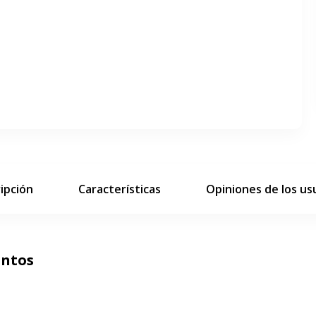
ar pantalla completa
siguiente diapositiva
ipción
Características
Opiniones de los us
untos