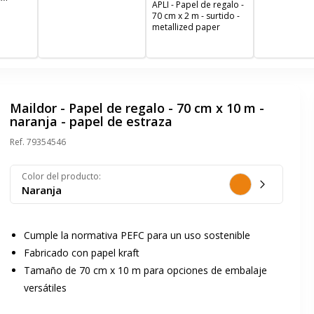
disponible en varios
80 g/m² - pape
APLI - Papel de regalo -
modelos
bobina(s)
70 cm x 2 m - surtido -
metallized paper
Maildor - Papel de regalo - 70 cm x 10 m -
naranja - papel de estraza
Ref.
79354546
Color del producto
:
Naranja
Cumple la normativa PEFC para un uso sostenible
Fabricado con papel kraft
Tamaño de 70 cm x 10 m para opciones de embalaje
versátiles