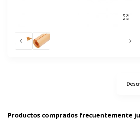
Mostr
Diapositiva anterior
La 
Descr
Productos comprados frecuentemente j