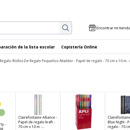
Investigación
Encontrar mi tiend
aración de la lista escolar
Copistería Online
 Regalo
Rollos De Regalo Pequeños
Maildor - Papel de regalo - 70 cm x 10 m -
Clairefontaine Alliance -
Clairefontai
Papel de regalo kraft -
Blue Night - 
ty -
70 cm x 10 m -
regalo - 70 cm
2M