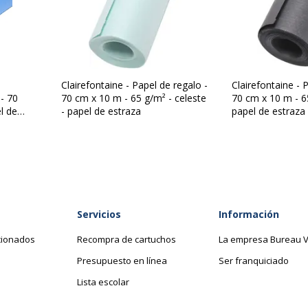
(s)
Referencia del fabricante
de regalo
Clairefontaine - Papel de regalo -
Clairefontaine - 
- 70
70 cm x 10 m - 65 g/m² - celeste
70 cm x 10 m - 6
l de
- papel de estraza
papel de estraza
Servicios
Información
cionados
Recompra de cartuchos
La empresa Bureau V
Presupuesto en línea
Ser franquiciado
Lista escolar