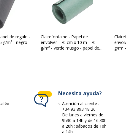
195758C
Papel de regalo -
Clairefontaine - Papel de
Clairefon
5 g/m² - negro -
envolver - 70 cm x 10 m - 70
envolver 
g/m² - verde musgo - papel de
g/m² - az
estraza
estraza
Necesita ayuda?
allée
Atención al cliente :
+34 93 893 18 26
De lunes a viernes de
9h30 a 14h y de 16.30h
a 20h ; sábados de 10h
a 14h