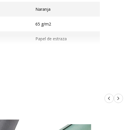
Naranja
65 g/m2
Papel de estraza
70 cm x 10 m
n
Productos 
Próxi
o
3065503056586
Maildor