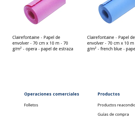
Cantidad incluida
1 Rollo
Cantidad incluida
1
Tipo de producto
Papel 
Clairefontaine - Papel de
Clairefontaine - Papel de
envolver - 70 cm x 10 m - 70
envolver - 70 cm x 10 m 
g/m² - opera - papel de estraza
g/m² - french blue - pape
estraza
Operaciones comerciales
Productos
Folletos
Productos reacondi
Guías de compra