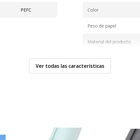
Características técnicas
PEFC
Color
Peso de papel
Material del producto
Tamaño
Ver todas las características
Datos de identificació
Datos de identificación
a
Código de barras maestr
a
Marca