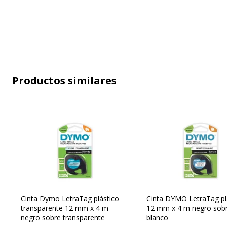
Características técnicas
Características técnicas
Color
Azul
Productos similares
Tamaño reducido (para clasificar)
12 mm
Propiedades
Imperm
Resiste
Material del producto
Plástic
Tamaño de soporte
Rollo (
Tecnología
Térmic
Cinta Dymo LetraTag plástico
Cinta DYMO LetraTag pl
transparente 12 mm x 4 m
12 mm x 4 m negro sob
Tecnología de impresión
Transfe
negro sobre transparente
blanco