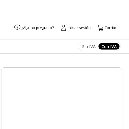
a
¿Alguna pregunta?
Iniciar sesión
Carrito
Sin IVA
Con IVA
Afficher les prix
Afficher l