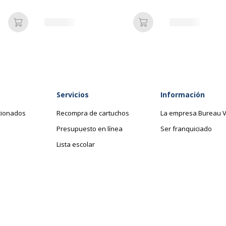
- hasta 7 mm/se
cortador - impres
impresión de 2 lí
Añadir a la cesta
Añadir a la cesta
tiempo real
Datos de identificació
Servicios
Información
Datos de identificación
mpresión
Código de barras maestr
cionados
Recompra de cartuchos
La empresa Bureau V
Presupuesto en línea
Ser franquiciado
Marca
Lista escolar
Referencia del fabricante
quetas y adhesivos