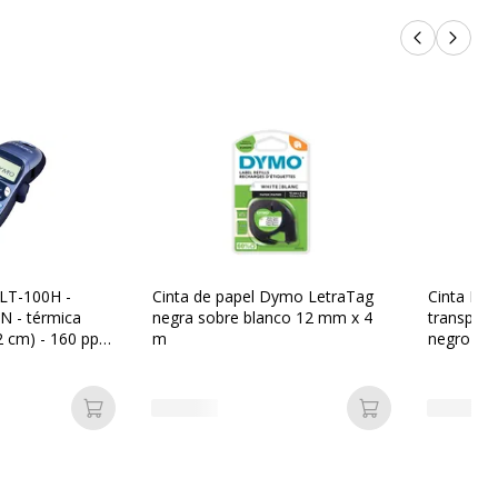
Productos 
Próxi
LT-100H -
Cinta de papel Dymo LetraTag
Cinta Dym
/N - térmica
negra sobre blanco 12 mm x 4
transpar
,2 cm) - 160 ppp
m
negro sob
gundo -
ión de 1 línea,
neas, reloj en
Añadir a la cesta
Añadir a la ces