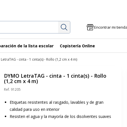
Investigación
Encontrar mi tiend
aración de la lista escolar
Copistería Online
etraTAG - cinta - 1 cinta(s) - Rollo (1,2 cm x 4 m)
DYMO LetraTAG - cinta - 1 cinta(s) - Rollo
(1,2 cm x 4 m)
Ref.
91205
Etiquetas resistentes al rasgado, lavables y de gran
calidad para uso en interior
Resisten el agua y la mayoría de los disolventes suaves