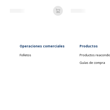
Tipo de soporte
Cinta
Añadir a la cesta
Características generales
Operaciones comerciales
Productos
Características generales
Categoría de accesorio
Soportes de i
Folletos
Productos reacondi
Guías de compra
Categoría de color
Azul
Cantidad incluida
1 Casete(s)
Cantidad incluida
1
Subcategoría de soporte
Tarjetas, eti