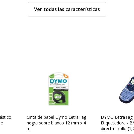
Ver todas las características
Varios
Varios
Especificaciones
eable
nte a los desgarrones
o
1,2 cm x 4 m)
o
ástico
Cinta de papel Dymo LetraTag
DYMO LetraTag 
re
negra sobre blanco 12 mm x 4
Etiquetadora - B
rencia térmica
m
directa - rollo (1