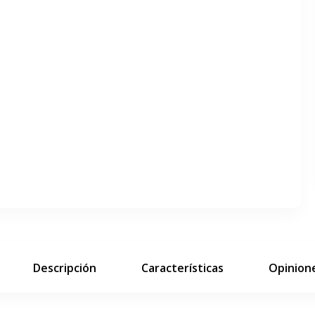
ar pantalla completa
siguiente diapositiva
Descripción
Características
Opinione