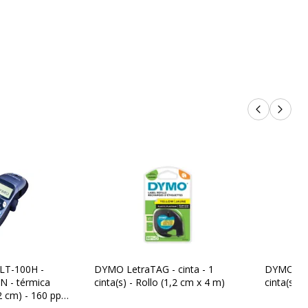
DYMO LetraTag LT-100H, LT-100T
Productos 
Próxi
LT-100H -
DYMO LetraTAG - cinta - 1
DYMO Letr
/N - térmica
cinta(s) - Rollo (1,2 cm x 4 m)
cinta(s) -
,2 cm) - 160 ppp