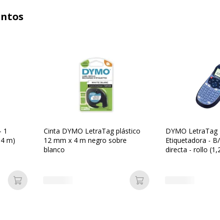
untos
- 1
Cinta DYMO LetraTag plástico
DYMO LetraTag 
x 4 m)
12 mm x 4 m negro sobre
Etiquetadora - B
blanco
directa - rollo (1
- hasta 7 mm/se
cortador - impres
impresión de 2 lí
Añadir a la cesta
Añadir a la cesta
tiempo real