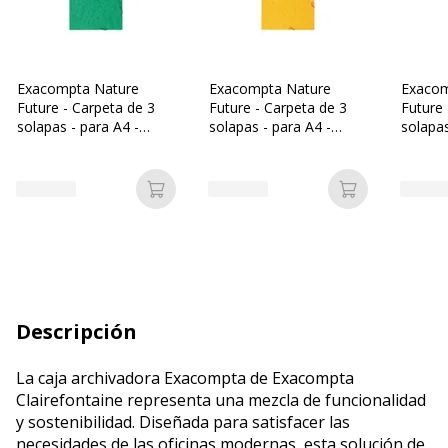
Exacompta Nature
Exacompta Nature
Exacom
Future - Carpeta de 3
Future - Carpeta de 3
Future 
solapas - para A4 -
solapas - para A4 -
solapas
capacidad: 250 hojas -
capacidad: 250 hojas -
capacid
verde moteado
amarillo moteado
mottle
Añadir a la cesta
Añadir a la c
Descripción
La caja archivadora Exacompta de Exacompta
Clairefontaine representa una mezcla de funcionalidad
y sostenibilidad. Diseñada para satisfacer las
necesidades de las oficinas modernas, esta solución de