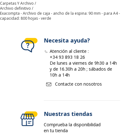
Tipo de producto
Archivo de caja
Carpetas Y Archivo
Archivo definitivo
Exacompta - Archivo de caja - ancho de la espina: 90 mm - para A4 -
Características ambientales
capacidad: 800 hojas - verde
Características ambientales
Impacto medioambiental
undefined kg CO2e
Necesita ayuda?
Datos de identificación
Atención al cliente :
Datos de identificación
+34 93 893 18 26
De lunes a viernes de 9h30 a 14h
y de 16.30h a 20h ; sábados de
Código de barras maestro
3130630895237
10h a 14h
Contacte con nosotros
Marca
Exacompta
Referencia del fabricante
89523E
Nuestras tiendas
Comprueba la disponibilidad
en tu tienda