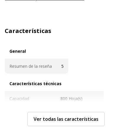
Características
General
General
Resumen de la reseña
5
Características técnicas
Características técnicas
Capacidad
800 Hoja(s)
Color
Verde
Ver todas las características
Grosor del material
1.5 mm