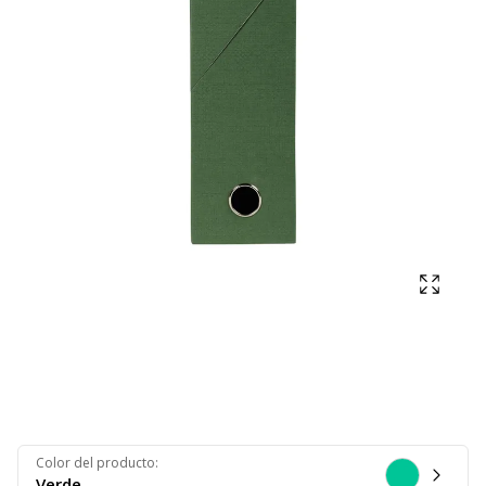
Mostra
Color del producto
:
Verde