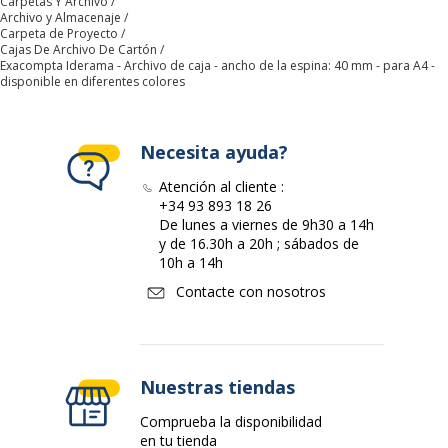
Carpetas Y Archivo
producto
Archivo y Almacenaje
Carpeta de Proyecto
Cajas De Archivo De Cartón
Características generales
Exacompta Iderama - Archivo de caja - ancho de la espina: 40 mm - para A4 -
Características generales
disponible en diferentes colores
Color del producto
Assorted dream colors
Necesita ayuda?
Cantidad incluida
1
Atención al cliente :
+34 93 893 18 26
Tipo de cierre
Carpetas con dos bordes elásticos
De lunes a viernes de 9h30 a 14h
y de 16.30h a 20h ; sábados de
10h a 14h
Tipo de producto
Archivo de caja
Contacte con nosotros
Datos de identificación
Datos de identificación
Código de barras maestro
3130630599296
Nuestras tiendas
Comprueba la disponibilidad
Marca
Exacompta
en tu tienda