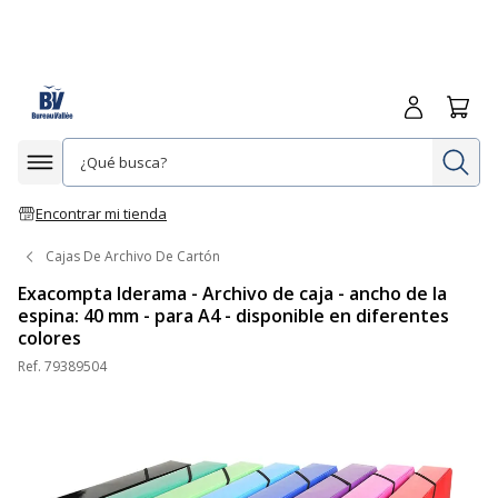
Iniciar sesió
Carrit
In
Afficher la navigation
Encontrar mi tienda
Cajas De Archivo De Cartón
Exacompta Iderama - Archivo de caja - ancho de la
espina: 40 mm - para A4 - disponible en diferentes
colores
Ref.
79389504