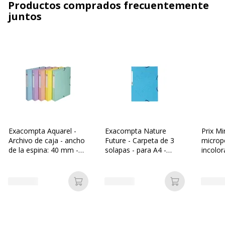
Productos comprados frecuentemente
juntos
Exacompta Aquarel -
Exacompta Nature
Prix Mi
Archivo de caja - ancho
Future - Carpeta de 3
microp
de la espina: 40 mm -
solapas - para A4 -
incolor
para A4 Plus -
capacidad: 250 hojas -
polipr
capacidad: 350 hojas -
turquesa moteado
4/100 -
disponible en diferentes
Añadir a la cesta
Añadir a la c
colores