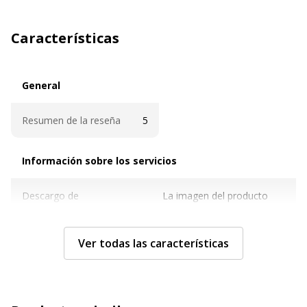
Características
General
General
Resumen de la reseña
5
Información sobre los servicios
Información sobre los servicios
Descargo de
La imagen del producto
responsabilidad sobre el
mostrado puede ser de
color de la imagen
otro color
Ver todas las características
Características técnicas
Características técnicas
Características
Resistente a la humedad, Superficie