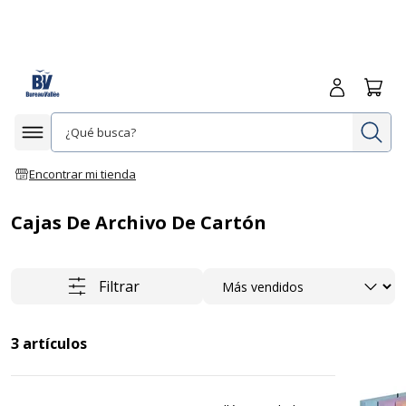
Iniciar sesió
Carrit
In
Afficher la navigation
Encontrar mi tienda
Cajas De Archivo De Cartón
Ordenar
Filtrar
3
artículos