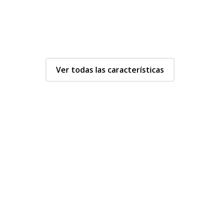
Características genera
Características generale
Ver todas las características
Categoría
Blanco
de color
Funciones
Borrado en
redondeada
lacada
io anodizado
Cantidad
1
incluida
lacado
Tipo de
Montaje e
instalación
150 cm
Tipo de
Encerado