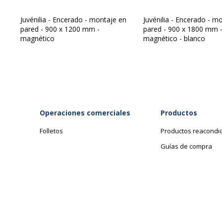
Dimensiones y peso
Dimensiones y Peso - Detalles
Juvénilia - Encerado - montaje en
Juvénilia - Encerado - m
pared - 900 x 1200 mm -
pared - 900 x 1800 mm 
magnético
magnético - blanco
Altura
Anchura
Profundidad
Operaciones comerciales
Productos
Folletos
Productos reacondi
Guías de compra