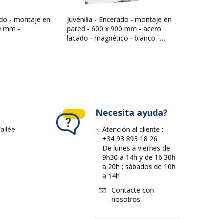
5 años
ado - montaje en
Juvénilia - Encerado - montaje en
0 mm -
pared - 600 x 900 mm - acero
lacado - magnético - blanco -
marco gris
Necesita ayuda?
allée
Atención al cliente :
+34 93 893 18 26
De lunes a viernes de
9h30 a 14h y de 16.30h
a 20h ; sábados de 10h
a 14h
Contacte con
nosotros