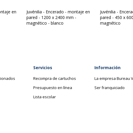
Garantía
Bandeja - 60 cm
Garantía
ontaje en
Juvénilia - Encerado - montaje en
Juvénilia - Encer
-
pared - 1200 x 2400 mm -
pared - 450 x 60
magnético - blanco
magnético
150 cm
100 cm
16 mm
Servicios
Información
cionados
Recompra de cartuchos
La empresa Bureau V
Presupuesto en línea
Ser franquiciado
Lista escolar