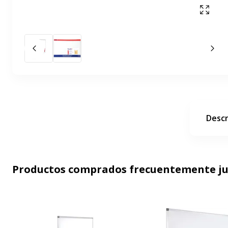
Mostr
Diapositiva anterior
La 
Descr
Productos comprados frecuentemente j