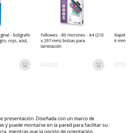
ginal - bolígrafo
Fellowes - 80 micrones - A4 (210
Rapid Sta
gro, rojo, azul,
x 297 mm) bolsas para
6 mm - p
laminación
Añadir a la cesta
Añadir a la ces
 de presentación. Diseñada con un marco de
s y puede montarse en la pared para facilitar su
eza, mientras que la opción de orientación