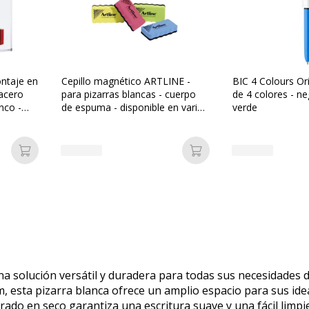
ontaje en
Cepillo magnético ARTLINE -
BIC 4 Colours Ori
acero
para pizarras blancas - cuerpo
de 4 colores - ne
nco -
de espuma - disponible en varios
verde
colores
Añadir a la cesta
Añadir a la cesta
una solución versátil y duradera para todas sus necesidades
esta pizarra blanca ofrece un amplio espacio para sus idea
rrado en seco garantiza una escritura suave y una fácil limpi