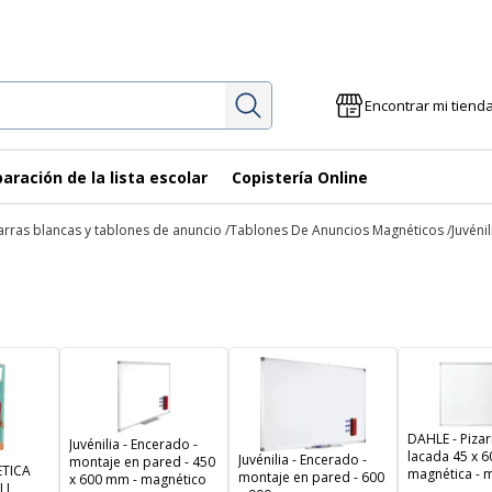
Investigación
Encontrar mi tiend
aración de la lista escolar
Copistería Online
arras blancas y tablones de anuncio
Tablones De Anuncios Magnéticos
Juvéni
DAHLE - Pizar
Juvénilia - Encerado -
lacada 45 x 6
Juvénilia - Encerado -
montaje en pared - 450
TICA
magnética - 
montaje en pared - 600
x 600 mm - magnético
LI
aluminio ref