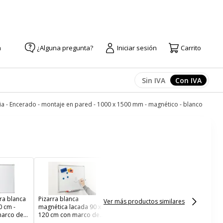
a
¿Alguna pregunta?
Iniciar sesión
Carrito
Sin IVA
Con IVA
Afficher les prix
Afficher l
lia - Encerado - montaje en pared - 1000 x 1500 mm - magnético - blanco
Dahle - Encerado -
montaje en pared -
1000 x 1500 mm - acero
lacado - magnético -
blanco
ra blanca
Pizarra blanca
Ver más productos similares
0 cm -
magnética lacada 90 x
marco de
120 cm con marco de
orzado
aluminio