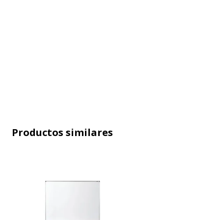
Características técnicas
Características técnicas
Bandeja
Sí
Color
Blanco
Magnético
Sí
Productos similares
Material del marco
Alumin
Material de la superficie
Acero 
Tamaño
100 x 