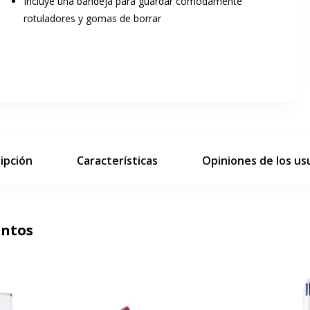
Incluye una bandeja para guardar cómodamente
rotuladores y gomas de borrar
ar pantalla completa
siguiente diapositiva
ipción
Características
Opiniones de los us
untos