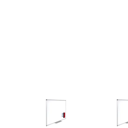
producto
Datos de identificació
Datos de identificación
No
Código de barras maestr
Marca
Referencia del fabricante
Garantía