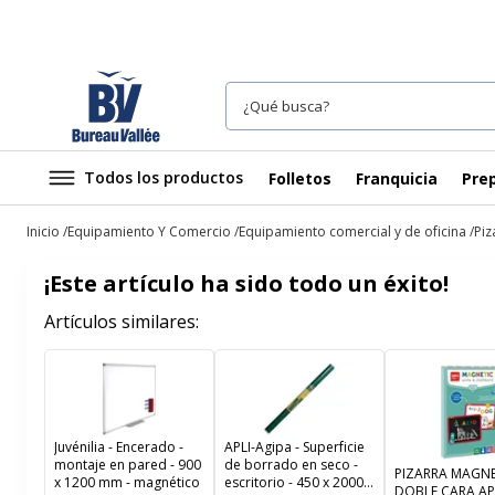
Todos los productos
Folletos
Franquicia
Prep
Inicio
Equipamiento Y Comercio
Equipamiento comercial y de oficina
Piz
¡Este artículo ha sido todo un éxito!
Artículos similares:
Juvénilia - Encerado -
APLI-Agipa - Superficie
montaje en pared - 900
de borrado en seco -
PIZARRA MAGNE
x 1200 mm - magnético
escritorio - 450 x 2000
DOBLE CARA AP