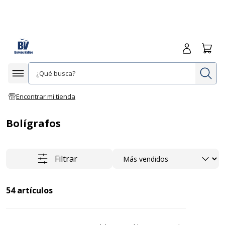
Iniciar sesió
Carrit
In
Afficher la navigation
Encontrar mi tienda
Bolígrafos
Ordenar
Filtrar
54
artículos