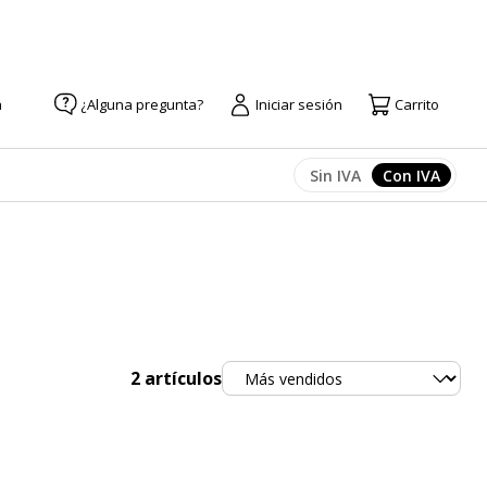
a
¿Alguna pregunta?
Iniciar sesión
Carrito
Sin IVA
Con IVA
Afficher les prix
Afficher l
Ordenar
2
artículos