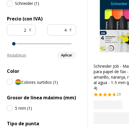
Schneider
(
1
)
Precio (con IVA)
€
€
Restablecer
Aplicar
Schneider Job - Ma
Color
para papel de fax -
amarillo, naranja, r
Colores surtidos
(
1
)
al agua - 1-5 mm 
4)
29
Grosor de línea máximo (mm)
5 mm
(
1
)
Tipo de punta