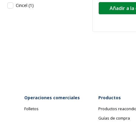
Cincel
(
1
)
Añadir a la
Operaciones comerciales
Productos
Folletos
Productos reacondi
Guías de compra