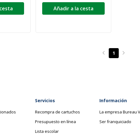
 cesta
Añadir a la cesta
1
Page précédente
Page su
Servicios
Información
cionados
Recompra de cartuchos
La empresa Bureau V
Presupuesto en línea
Ser franquiciado
Lista escolar