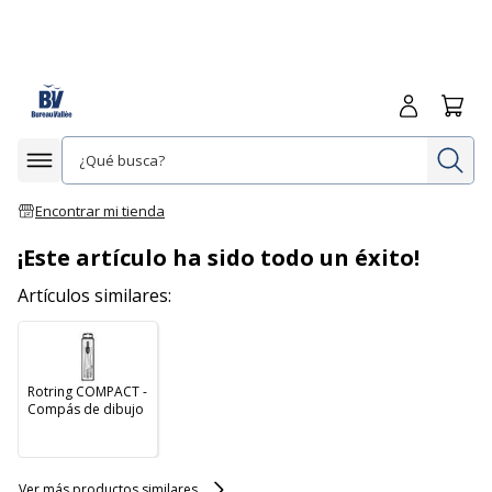
Iniciar sesió
Carrit
In
Afficher la navigation
Encontrar mi tienda
¡Este artículo ha sido todo un éxito!
Artículos similares:
Rotring COMPACT -
Compás de dibujo
Ver más productos similares