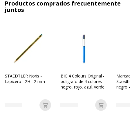
Productos comprados frecuentemente
juntos
STAEDTLER Noris -
BIC 4 Colours Original -
Marcad
Lapicero - 2H - 2 mm
bolígrafo de 4 colores -
Staedt
negro, rojo, azul, verde
negro –
Añadir a la cesta
Añadir a la c