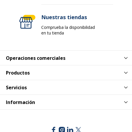
Marca
Minerva
Nuestras tiendas
Comprueba la disponibilidad
Referencia del fabricante
M79352408
en tu tienda
Datos logísticos
Datos logísticos
Operaciones comerciales
Cantidad empaquetada
1
Productos
Servicios
Información