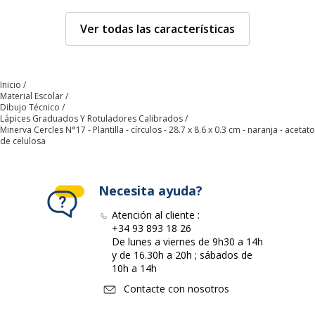
Cantidad incluida
1
Ver todas las características
Tipo de producto
Plantilla
Características técnicas
Inicio
Características técnicas
Material Escolar
Dibujo Técnico
Lápices Graduados Y Rotuladores Calibrados
Detalles de la plantilla
Círculos de 1 - 37 mm
Minerva Cercles N°17 - Plantilla - círculos - 28.7 x 8.6 x 0.3 cm - naranja - acetato
de celulosa
Material del producto
Acetato de celulosa
Necesita ayuda?
Temaño
28.7 x 8.6 x 0.3 cm
Atención al cliente :
+34 93 893 18 26
Tipo de plantilla
Círculos
De lunes a viernes de 9h30 a 14h
y de 16.30h a 20h ; sábados de
Datos de identificación
10h a 14h
Datos de identificación
Contacte con nosotros
Código de barras maestro
3613000011708