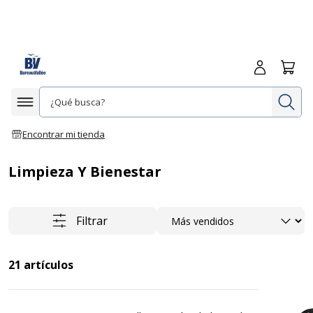
Iniciar sesió
Carrit
In
Afficher la navigation
Encontrar mi tienda
Limpieza Y Bienestar
Ordenar
Filtrar
21
artículos