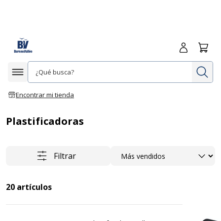
Iniciar sesió
Carrit
In
Afficher la navigation
Encontrar mi tienda
Plastificadoras
Ordenar
Filtrar
20
artículos